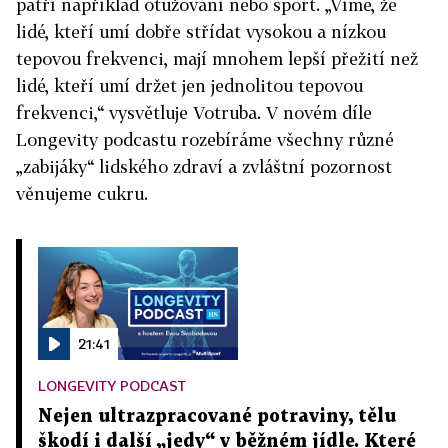
patří například otužování nebo sport. „Víme, že
lidé, kteří umí dobře střídat vysokou a nízkou
tepovou frekvenci, mají mnohem lepší přežití než
lidé, kteří umí držet jen jednolitou tepovou
frekvenci,“ vysvětluje Votruba. V novém díle
Longevity podcastu rozebíráme všechny různé
„zabijáky“ lidského zdraví a zvláštní pozornost
věnujeme cukru.
21:41
LONGEVITY PODCAST
Nejen ultrazpracované potraviny, tělu
škodí i další „jedy“ v běžném jídle. Které