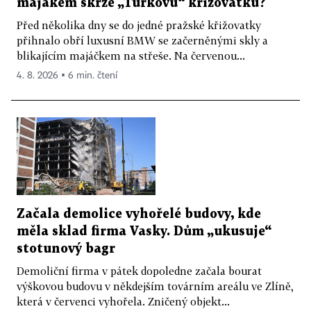
majákem skrze „Turkovu“ křižovatku?
Před několika dny se do jedné pražské křižovatky
přihnalo obří luxusní BMW se začerněnými skly a
blikajícím majáčkem na střeše. Na červenou...
4. 8. 2026 ▪ 6 min. čtení
Začala demolice vyhořelé budovy, kde
měla sklad firma Vasky. Dům „ukusuje“
stotunový bagr
Demoliční firma v pátek dopoledne začala bourat
výškovou budovu v někdejším továrním areálu ve Zlíně,
která v červenci vyhořela. Zničený objekt...