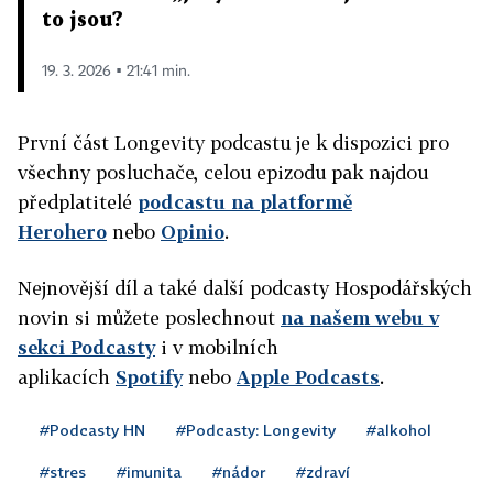
to jsou?
19. 3. 2026 ▪ 21:41 min.
První část Longevity podcastu je k dispozici pro
všechny posluchače, celou epizodu pak najdou
předplatitelé
podcastu na platformě
Herohero
nebo
Opinio
.
Nejnovější díl a také další podcasty Hospodářských
novin si můžete poslechnout
na našem webu v
sekci Podcasty
i v mobilních
aplikacích
Spotify
nebo
Apple Podcasts
.
#Podcasty HN
#Podcasty: Longevity
#alkohol
#stres
#imunita
#nádor
#zdraví