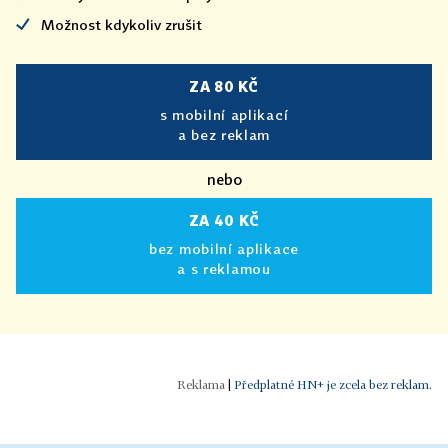
Možnost kdykoliv zrušit
ZA 80 KČ
s mobilní aplikací
a bez reklam
nebo
ZA 40 KČ
bez mobilní aplikace
a s reklamou
|
Předplatné HN+ je zcela bez reklam.