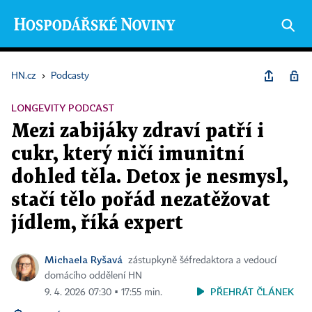
HN.cz
›
Podcasty
LONGEVITY PODCAST
Mezi zabijáky zdraví patří i
cukr, který ničí imunitní
dohled těla. Detox je nesmysl,
stačí tělo pořád nezatěžovat
jídlem, říká expert
Michaela Ryšavá
zástupkyně šéfredaktora a vedoucí
domácího oddělení HN
PŘEHRÁT ČLÁNEK
9. 4. 2026 07:30 ▪ 17:55 min.