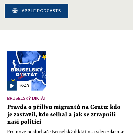
APPLE PODCASTS
15:43
BRUSELSKÝ DIKTÁT
Pravda o přílivu migrantů na Ceutu: kdo
je zastavil, kdo selhal a jak se ztrapnili
naši politici
Pro nové posluchače Bruselský diktát na týden zdarma: