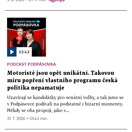
3. 8. 2026 ▪ 09:17 min.
53:43
PODCAST PODPÁSOVKA
Motoristé jsou opět unikátní. Takovou
míru popření vlastního programu česká
politika nepamatuje
Uzavírají se kandidátky pro senátní volby, a tak jsme se
v Podpásovce podívali na podstatné i bizarní momenty.
Někdy se oba propojí, jako v...
31. 7. 2026 ▪ 53:43 min.