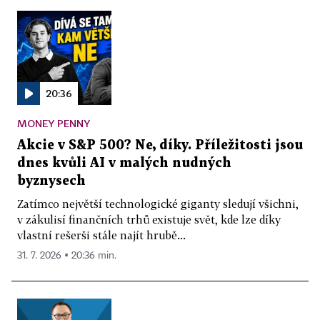
20:36
MONEY PENNY
Akcie v S&P 500? Ne, díky. Příležitosti jsou
dnes kvůli AI v malých nudných
byznysech
Zatímco největší technologické giganty sledují všichni,
v zákulisí finančních trhů existuje svět, kde lze díky
vlastní rešerši stále najít hrubě...
31. 7. 2026 ▪ 20:36 min.