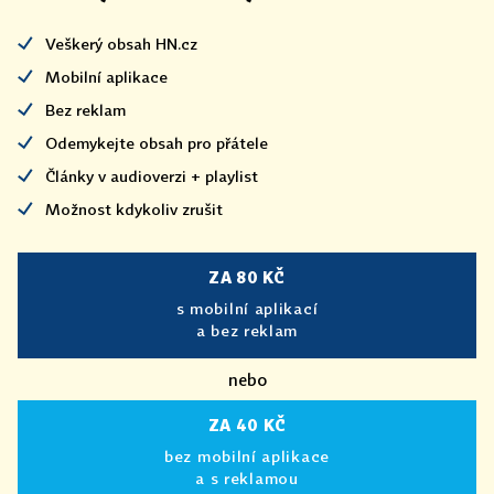
Veškerý obsah HN.cz
Mobilní aplikace
Bez reklam
Odemykejte obsah pro přátele
Články v audioverzi + playlist
Možnost kdykoliv zrušit
ZA 80 KČ
s mobilní aplikací
a bez reklam
nebo
ZA 40 KČ
bez mobilní aplikace
a s reklamou