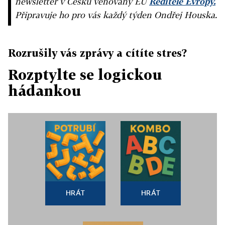
newsletter v Česku věnovaný EU
Ředitelé Evropy.
Připravuje ho pro vás každý týden Ondřej Houska.
Rozrušily vás zprávy a cítíte stres?
Rozptylte se logickou
hádankou
HRÁT
HRÁT