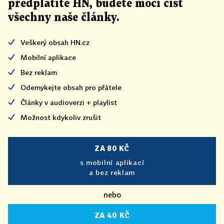
předplatíte HN, budete moci číst
všechny naše články
.
Veškerý obsah HN.cz
Mobilní aplikace
Bez reklam
Odemykejte obsah pro přátele
Články v audioverzi + playlist
Možnost kdykoliv zrušit
ZA 80 KČ
s mobilní aplikací
a bez reklam
nebo
ZA 40 KČ