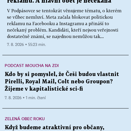
reklamu. A hlavní oběť je nečekaná
V Podpásovce se tentokrát věnujeme tématu, o kterém
se vůbec nemluví. Meta začala blokovat politickou
reklamu na Facebooku a Instagramu a přináší to
nečekaný problém. Kandidáti, kteří nejsou veřejnosti
dostatečně známí, se najednou nemůžou tak...
7. 8. 2026 ▪ 55:23 min.
PODCAST MOUCHA NA ZDI
Kdo by si pomyslel, že Češi budou vlastnit
Pirelli, Royal Mail, Colt nebo Groupon?
Žijeme v kapitalistické sci-fi
7. 8. 2026 ▪ 1 min. čtení
ZELENÁ OBEC ROKU
Když budeme atraktivní pro občany,