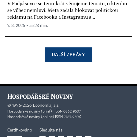
V Podpásovce se tentokrát věnujeme tématu, o kterém
se vůbec nemluví. Meta začala blokovat politickou
reklamu na Facebooku a Instagramu a...
7. 8. 2026 ▪ 55:23 min.
DALŠÍ ZPRÁVY
©
1996-2026
Economia, a.s.
Hospodářské noviny (print) ISSN 0862-9587
Hospodářské noviny (online) ISSN 2787-950X
Certifikováno
Sledujte nás