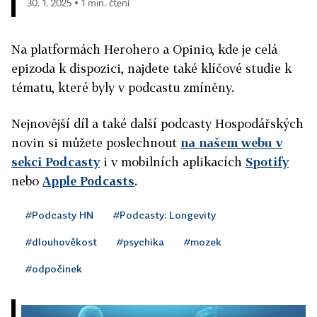
30. 1. 2025 ▪ 1 min. čtení
Na platformách Herohero a Opinio, kde je celá
epizoda k dispozici, najdete také klíčové studie k
tématu, které byly v podcastu zmíněny.
Nejnovější díl a také další podcasty Hospodářských
novin si můžete poslechnout
na našem webu v
sekci Podcasty
i v mobilních aplikacích
Spotify
nebo
Apple Podcasts
.
#Podcasty HN
#Podcasty: Longevity
#dlouhověkost
#psychika
#mozek
#odpočinek