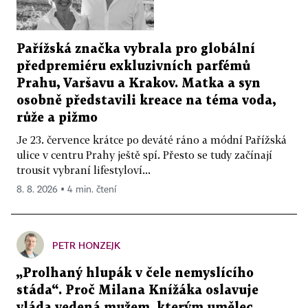
Pařížská značka vybrala pro globální
předpremiéru exkluzivních parfémů
Prahu, Varšavu a Krakov. Matka a syn
osobně představili kreace na téma voda,
růže a pižmo
Je 23. července krátce po deváté ráno a módní Pařížská
ulice v centru Prahy ještě spí. Přesto se tudy začínají
trousit vybraní lifestyloví...
8. 8. 2026 ▪ 4 min. čtení
PETR HONZEJK
„Prolhaný hlupák v čele nemyslícího
stáda“. Proč Milana Knížáka oslavuje
vláda vedená mužem, kterým umělec