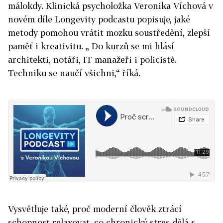
málokdy. Klinická psycholožka Veronika Víchová v
novém díle Longevity podcastu popisuje, jaké
metody pomohou vrátit mozku soustředění, zlepší
paměť i kreativitu. „ Do kurzů se mi hlásí
architekti, notáři, IT manažeři i policisté.
Techniku se naučí všichni,“ říká.
Vysvětluje také, proč moderní člověk ztrácí
schopnost relaxovat, co chronický stres dělá s