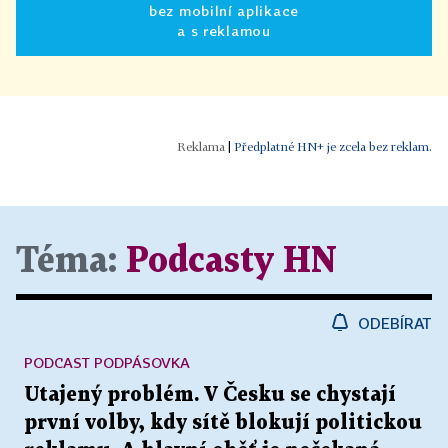
bez mobilní aplikace
a s reklamou
|
Předplatné HN+ je zcela bez reklam.
Téma:
Podcasty HN
ODEBÍRAT
PODCAST PODPÁSOVKA
Utajený problém. V Česku se chystají
první volby, kdy sítě blokují politickou