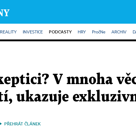
PODCASTY
REALITY
INVESTICE
HRY
PročNe
ARCHIV
D
keptici? V mnoha vě
tí, ukazuje exkluzi
PŘEHRÁT ČLÁNEK