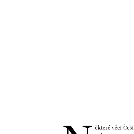
ěkteré věci Češ