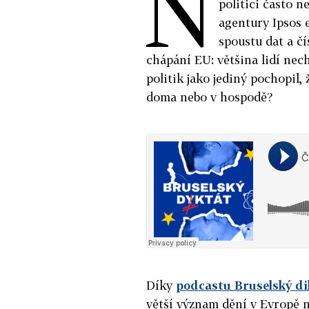
N
politici často n
agentury Ipsos 
spoustu dat a čí
chápání EU: většina lidí nec
politik jako jediný pochopil,
doma nebo v hospodě?
Díky
podcastu Bruselský di
větší význam dění v Evropě n