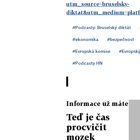
utm_source=bruselsky-
diktat&utm_medium=platf
#Podcasty: Bruselský diktát
#ekonomika
#bezpečnost
#Evropská komise
#Evropský
#Podcasty HN
Informace už máte
Teď je čas
procvičit
mozek