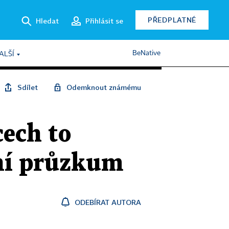
PŘEDPLATNÉ
Hledat
Přihlásit se
BeNative
ALŠÍ
Sdílet
Odemknout známému
cech to
vní průzkum
ODEBÍRAT AUTORA