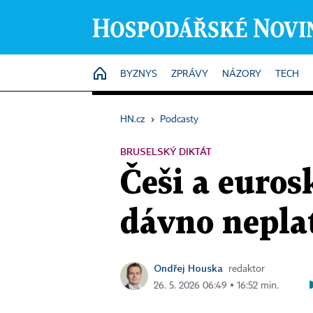
HOME
BYZNYS
ZPRÁVY
NÁZORY
TECH
HN.cz
›
Podcasty
BRUSELSKÝ DIKTÁT
Češi a euros
dávno nepla
Ondřej Houska
redaktor
26. 5. 2026 06:49 ▪ 16:52 min.