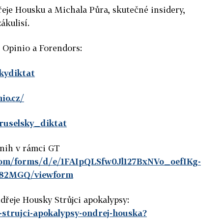
eje Housku a Michala Půra, skutečné insidery,
ákulisí.
, Opinio a Forendors:
skydiktat
io.cz/
ruselsky_diktat
knih v rámci GT
.com/forms/d/e/1FAIpQLSfw0Jl127BxNVo_oefIKg-
82MGQ/viewform
dřeje Housky Strůjci apokalypsy:
9-strujci-apokalypsy-ondrej-houska?