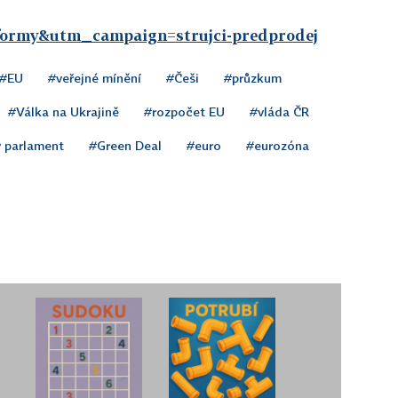
ormy&utm_campaign=strujci-predprodej
#EU
#veřejné mínění
#Češi
#průzkum
#Válka na Ukrajině
#rozpočet EU
#vláda ČR
 parlament
#Green Deal
#euro
#eurozóna