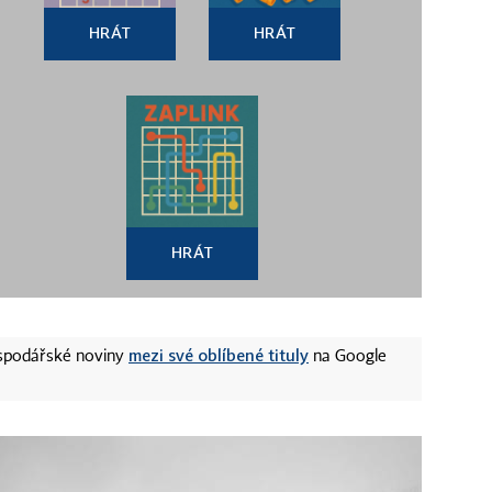
HRÁT
HRÁT
HRÁT
mezi své oblíbené tituly
ospodářské noviny
na Google