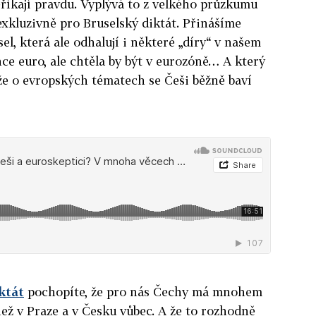
eříkají pravdu. Vyplývá to z velkého průzkumu
exkluzivně pro Bruselský diktát. Přinášíme
sel, která ale odhalují i některé „díry“ v našem
hce euro, ale chtěla by být v eurozóně… A který
 že o evropských tématech se Češi běžně baví
ktát
pochopíte, že pro nás Čechy má mnohem
ež v Praze a v Česku vůbec. A že to rozhodně