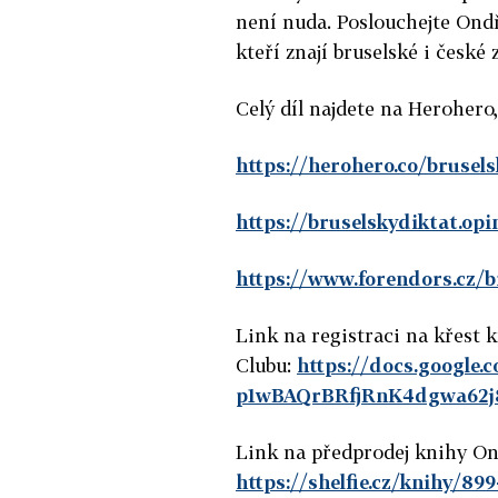
není nuda. Poslouchejte Ondř
kteří znají bruselské i české z
Celý díl najdete na Herohero
https://herohero.co/brusel
https://bruselskydiktat.opin
https://www.forendors.cz/b
Link na registraci na křest 
Clubu:
https://docs.google
p1wBAQrBRfjRnK4dgwa62j
Link na předprodej knihy On
https://shelfie.cz/knihy/89