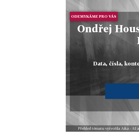
ODEMYKÁME PRO VÁS
Ondřej Hous
Data, čísla, konte
Přehled tématu vytvořila Aika - AI