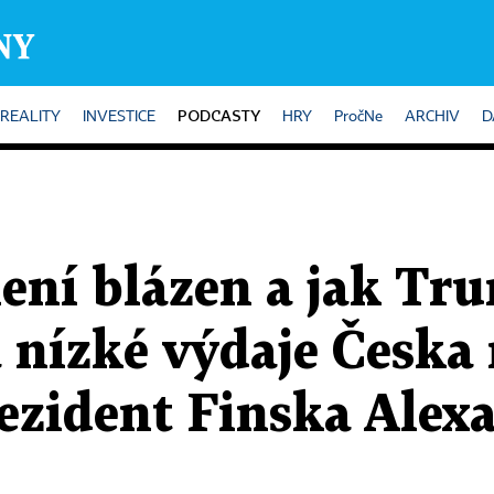
PODCASTY
REALITY
INVESTICE
HRY
PročNe
ARCHIV
D
není blázen a jak Tr
a nízké výdaje Česka
ezident Finska Alex