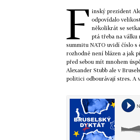
F
inský prezident Al
odpovídalo velikos
několikrát se setk
ptá třeba na válku 
summitu NATO uvidí číslo s 
rozhodně není blázen a jak 
před sebou mít mnohem úspěš
Alexander Stubb ale v Brusel
politici odbourávají stres. A