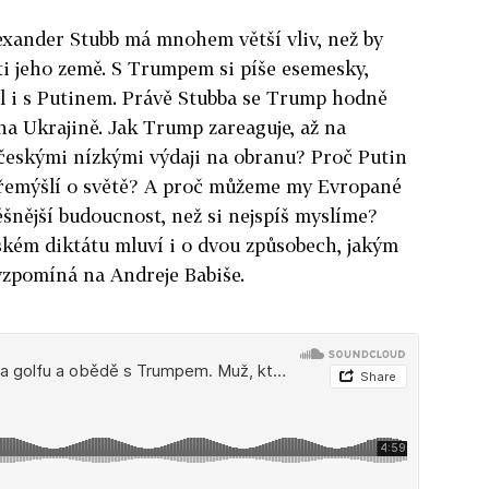
exander Stubb má mnohem větší vliv, než by
ti jeho země. S Trumpem si píše esemesky,
al i s Putinem. Právě Stubba se Trump hodně
na Ukrajině. Jak Trump zareaguje, až na
českými nízkými výdaji na obranu? Proč Putin
přemýšlí o světě? A proč můžeme my Evropané
nější budoucnost, než si nejspíš myslíme?
ském diktátu mluví i o dvou způsobech, jakým
 vzpomíná na Andreje Babiše.