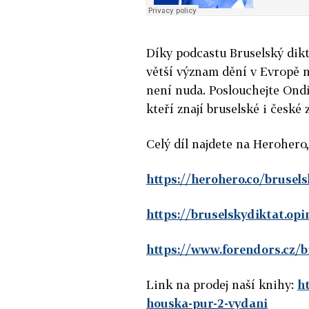
Díky podcastu Bruselský dik
větší význam dění v Evropě n
není nuda. Poslouchejte Ondř
kteří znají bruselské i české z
Celý díl najdete na Herohero
https://herohero.co/brusel
https://bruselskydiktat.opin
https://www.forendors.cz/b
Link na prodej naší knihy:
ht
houska-pur-2-vydani