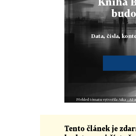
Kniha B
budo
Data, čísla, konte
Přehled tématu vytvořila Aika - AI
Tento článek
je
zdar