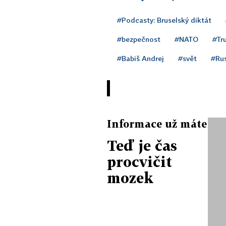
#Podcasty: Bruselský diktát
#bezpečnost
#NATO
#Tr
#Babiš Andrej
#svět
#Ru
Informace už máte
Teď je čas
procvičit
mozek