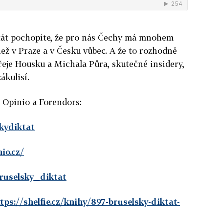
tát pochopíte, že pro nás Čechy má mnohem
ež v Praze a v Česku vůbec. A že to rozhodně
eje Housku a Michala Půra, skutečné insidery,
ákulisí.
, Opinio a Forendors:
skydiktat
io.cz/
ruselsky_diktat
tps://shelfie.cz/knihy/897-bruselsky-diktat-