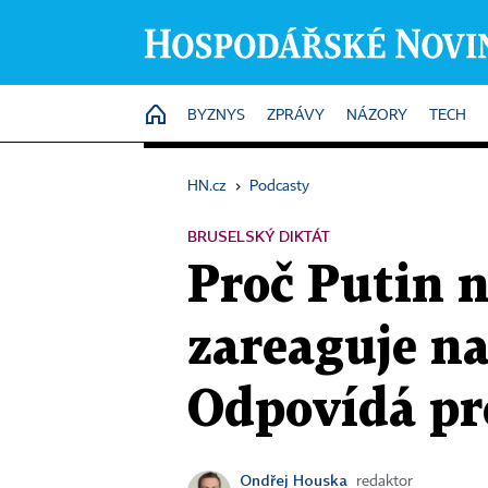
HOME
BYZNYS
ZPRÁVY
NÁZORY
TECH
HN.cz
›
Podcasty
BRUSELSKÝ DIKTÁT
Proč Putin 
zareaguje n
Odpovídá pr
Ondřej Houska
redaktor