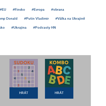
#EU
#Finsko
#Evropa
#obrana
ump Donald
#Putin Vladimir
#Válka na Ukrajině
sko
#Ukrajina
#Podcasty HN
HRÁT
HRÁT