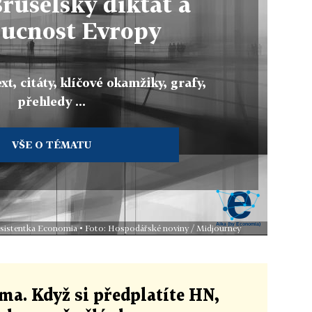
ruselský diktát a
ucnost Evropy
xt, citáty, klíčové okamžiky, grafy,
přehledy ...
VŠE O TÉMATU
 asistentka Economia • Foto: Hospodářské noviny / Midjourney
ma. Když si předplatíte HN,