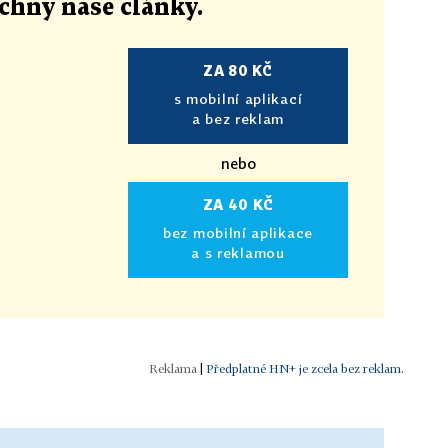
echny naše články
.
ZA 80 KČ
s mobilní aplikací
a bez reklam
nebo
ZA 40 KČ
bez mobilní aplikace
a s reklamou
|
Předplatné HN+ je zcela bez reklam.