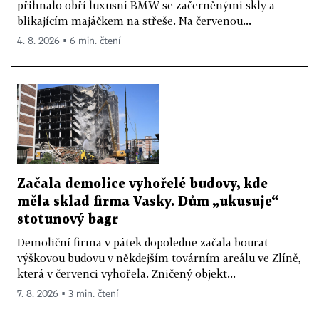
přihnalo obří luxusní BMW se začerněnými skly a
blikajícím majáčkem na střeše. Na červenou...
4. 8. 2026 ▪ 6 min. čtení
Začala demolice vyhořelé budovy, kde
měla sklad firma Vasky. Dům „ukusuje“
stotunový bagr
Demoliční firma v pátek dopoledne začala bourat
výškovou budovu v někdejším továrním areálu ve Zlíně,
která v červenci vyhořela. Zničený objekt...
7. 8. 2026 ▪ 3 min. čtení