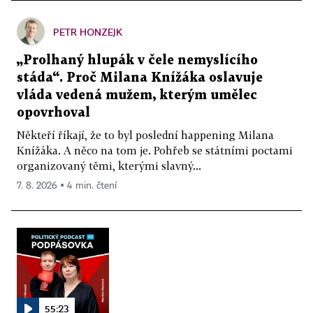
PETR HONZEJK
„Prolhaný hlupák v čele nemyslícího
stáda“. Proč Milana Knížáka oslavuje
vláda vedená mužem, kterým umělec
opovrhoval
Někteří říkají, že to byl poslední happening Milana
Knížáka. A něco na tom je. Pohřeb se státními poctami
organizovaný těmi, kterými slavný...
7. 8. 2026 ▪ 4 min. čtení
55:23