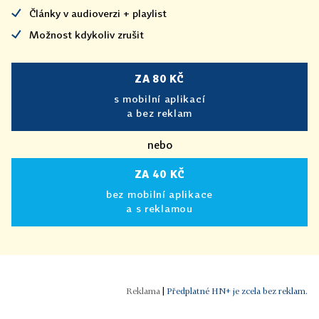
Články v audioverzi + playlist
Možnost kdykoliv zrušit
ZA 80 KČ
s mobilní aplikací
a bez reklam
nebo
ZA 40 KČ
bez mobilní aplikace
a s reklamou
|
Předplatné HN+ je zcela bez reklam.