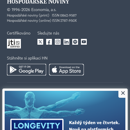
©
1996-2026
Economia, a.s.
Hospodářské noviny (print) ISSN 0862-9587
Hospodářské noviny (online) ISSN 2787-950X
Certifikováno
Sledujte nás
Stáhněte si aplikaci HN
×
Kontakty
Ochrana osobních údajů
Tiráž redakce HN
Prohlášení o cookies
Economia
Nastavení soukromí
Kariéra v HN
Všeobecné smluvní podmínky