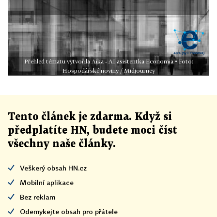
Přehled tématu vytvořila Aika - AI asistentka Economia • Foto:
Hospodářské noviny / Midjourney
Tento článek
je
zdarma. Když si
předplatíte HN, budete moci číst
všechny naše články
.
Veškerý obsah HN.cz
Mobilní aplikace
Bez reklam
Odemykejte obsah pro přátele