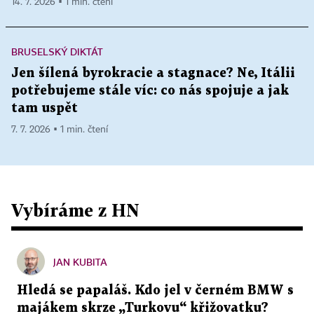
14. 7. 2026 ▪ 1 min. čtení
BRUSELSKÝ DIKTÁT
Jen šílená byrokracie a stagnace? Ne, Itálii
potřebujeme stále víc: co nás spojuje a jak
tam uspět
7. 7. 2026 ▪ 1 min. čtení
Vybíráme z HN
JAN KUBITA
Hledá se papaláš. Kdo jel v černém BMW s
majákem skrze „Turkovu“ křižovatku?