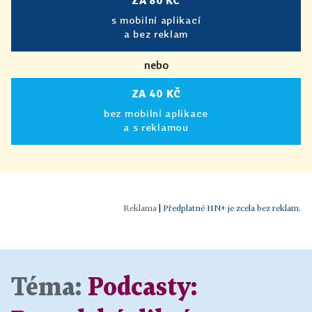
ZA 80 KČ
s mobilní aplikací
a bez reklam
nebo
ZA 40 KČ
bez mobilní aplikace
a s reklamou
|
Předplatné HN+ je zcela bez reklam.
Téma:
Podcasty: