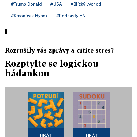
#Trump Donald
#USA
#Blízký východ
#Kmoníček Hynek
#Podcasty HN
Rozrušily vás zprávy a cítíte stres?
Rozptylte se logickou
hádankou
HRÁT
HRÁT