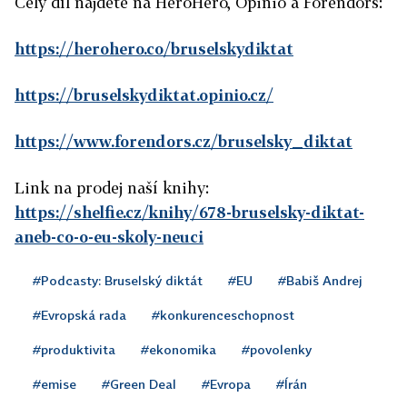
Celý díl najdete na HeroHero, Opinio a Forendors:
https://herohero.co/bruselskydiktat
https://bruselskydiktat.opinio.cz/
https://www.forendors.cz/bruselsky_diktat
Link na prodej naší knihy:
https://shelfie.cz/knihy/678-bruselsky-diktat-
aneb-co-o-eu-skoly-neuci
#Podcasty: Bruselský diktát
#EU
#Babiš Andrej
#Evropská rada
#konkurenceschopnost
#produktivita
#ekonomika
#povolenky
#emise
#Green Deal
#Evropa
#Írán