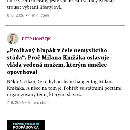
ulice v centru Prahy ještě spí. Přesto se tudy začínají
trousit vybraní lifestyloví...
8. 8. 2026 ▪ 4 min. čtení
PETR HONZEJK
„Prolhaný hlupák v čele nemyslícího
stáda“. Proč Milana Knížáka oslavuje
vláda vedená mužem, kterým umělec
opovrhoval
Někteří říkají, že to byl poslední happening Milana
Knížáka. A něco na tom je. Pohřeb se státními poctami
organizovaný těmi, kterými slavný...
7. 8. 2026 ▪ 4 min. čtení