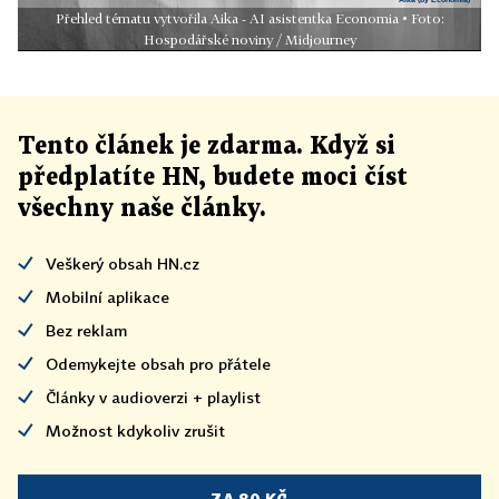
Přehled tématu vytvořila Aika - AI asistentka Economia • Foto:
Hospodářské noviny / Midjourney
Tento článek
je
zdarma. Když si
předplatíte HN, budete moci číst
všechny naše články
.
Veškerý obsah HN.cz
Mobilní aplikace
Bez reklam
Odemykejte obsah pro přátele
Články v audioverzi + playlist
Možnost kdykoliv zrušit