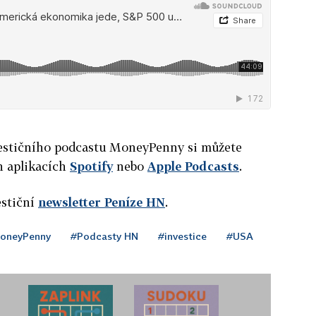
nvestičního podcastu MoneyPenny si můžete
h aplikacích
Spotify
nebo
Apple Podcasts
.
estiční
newsletter Peníze HN
.
MoneyPenny
#Podcasty HN
#investice
#USA