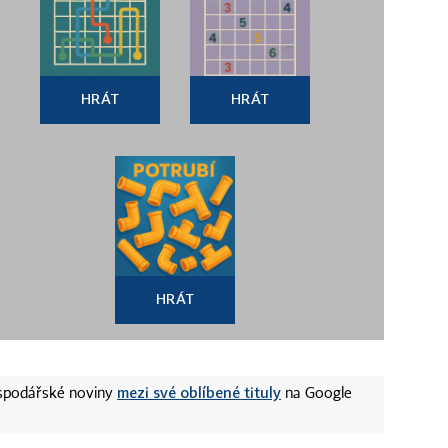
HRÁT
HRÁT
HRÁT
mezi své oblíbené tituly
ospodářské noviny
na Google