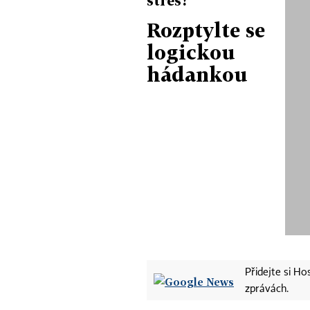
Rozptylte se
logickou
hádankou
Přidejte si H
zprávách.