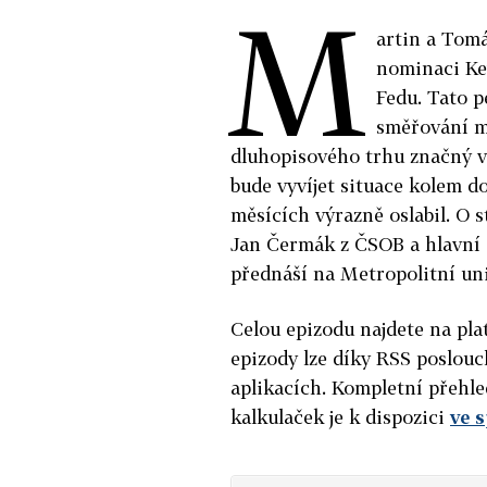
M
artin a Tom
nominaci Ke
Fedu. Tato p
směřování mě
dluhopisového trhu značný vli
bude vyvíjet situace kolem d
měsících výrazně oslabil. O 
Jan Čermák z ČSOB a hlavní 
přednáší na Metropolitní uni
Celou epizodu najdete na pl
epizody lze díky RSS poslouc
aplikacích. Kompletní přehle
kalkulaček je k dispozici
ve 