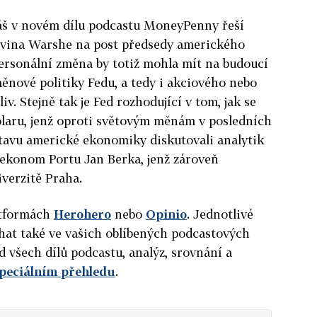
áš v novém dílu podcastu MoneyPenny řeší
vina Warshe na post předsedy amerického
ersonální změna by totiž mohla mít na budoucí
nové politiky Fedu, a tedy i akciového nebo
v. Stejně tak je Fed rozhodující v tom, jak se
olaru, jenž oproti světovým měnám v posledních
stavu americké ekonomiky diskutovali analytik
ekonom Portu Jan Berka, jenž zároveň
verzitě Praha.
atformách
Herohero
nebo
Opinio
. Jednotlivé
hat také ve vašich oblíbených podcastových
d všech dílů podcastu, analýz, srovnání a
speciálním přehledu
.