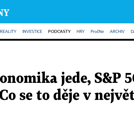
PODCASTY
REALITY
INVESTICE
HRY
PročNe
ARCHIV
D
onomika jede, S&P 50
Co se to děje v největ