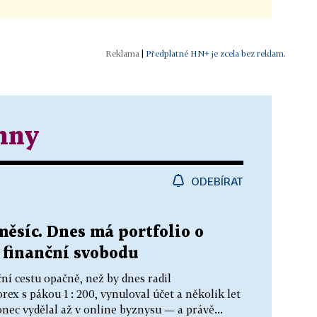
|
Předplatné HN+ je zcela bez reklam.
nny
ODEBÍRAT
měsíc. Dnes má portfolio o
 finanční svobodu
ní cestu opačně, než by dnes radil
rex s pákou 1 : 200, vynuloval účet a několik let
nec vydělal až v online byznysu — a právě...