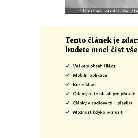
Přehled tématu vytvořila Aika - AI
Tento článek
je
zdar
budete moci číst vš
Veškerý obsah HN.cz
Mobilní aplikace
Bez reklam
Odemykejte obsah pro přátele
Články v audioverzi + playlist
Možnost kdykoliv zrušit