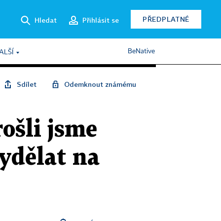
PŘEDPLATNÉ
Hledat
Přihlásit se
BeNative
ALŠÍ
Sdílet
Odemknout známému
ošli jsme
vydělat na