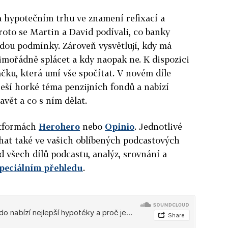
a hypotečním trhu ve znamení refixací a
roto se Martin a David podívali, co banky
ladou podmínky. Zároveň vysvětlují, kdy má
mořádně splácet a kdy naopak ne. K dispozici
ačku, která umí vše spočítat. V novém díle
ší horké téma penzijních fondů a nabízí
avět a co s ním dělat.
atformách
Herohero
nebo
Opinio
. Jednotlivé
hat také ve vašich oblíbených podcastových
d všech dílů podcastu, analýz, srovnání a
speciálním přehledu
.