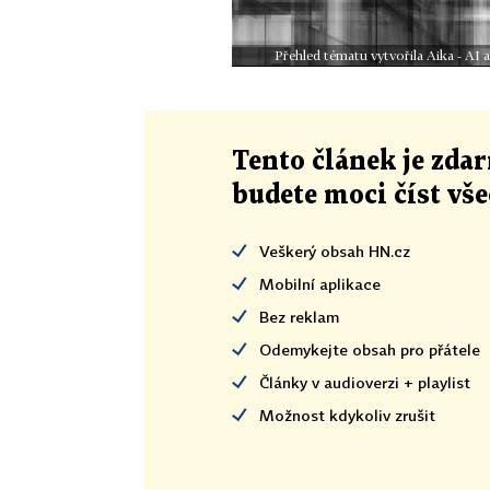
Přehled tématu vytvořila Aika - AI
Tento článek
je
zdar
budete moci číst vš
Veškerý obsah HN.cz
Mobilní aplikace
Bez reklam
Odemykejte obsah pro přátele
Články v audioverzi + playlist
Možnost kdykoliv zrušit