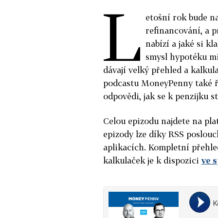
L
etošní rok bude n
refinancování, a p
nabízí a jaké si k
smysl hypotéku mi
dávají velký přehled a kalkul
podcastu MoneyPenny také ře
odpovědi, jak se k penzijku st
Celou epizodu najdete na pl
epizody lze díky RSS poslouc
aplikacích. Kompletní přehle
kalkulaček je k dispozici
ve 