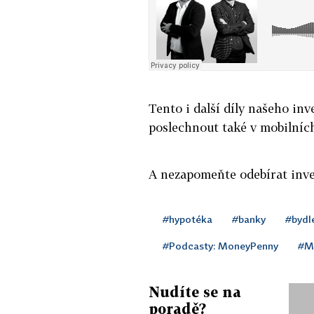
Tento i další díly našeho i
poslechnout také v mobilníc
A nezapomeňte odebírat inv
#hypotéka
#banky
#bydl
#Podcasty: MoneyPenny
#M
Nudíte se na
poradě?