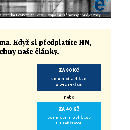
 asistentka Economia • Foto: Hospodářské noviny / Midjourney
ma. Když si předplatíte HN,
echny naše články
.
ZA 80 KČ
s mobilní aplikací
a bez reklam
nebo
ZA 40 KČ
bez mobilní aplikace
a s reklamou