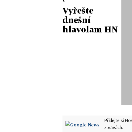
Vyřešte
dnešní
hlavolam HN
Přidejte si H
zprávách.