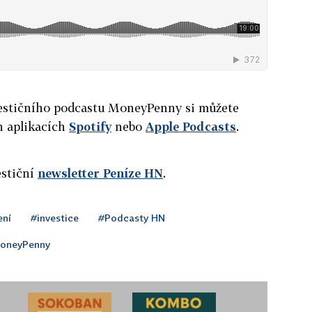
nvestičního podcastu MoneyPenny si můžete
h aplikacích
Spotify
nebo
Apple Podcasts
.
estiční
newsletter Peníze HN
.
ení
#investice
#Podcasty HN
oneyPenny