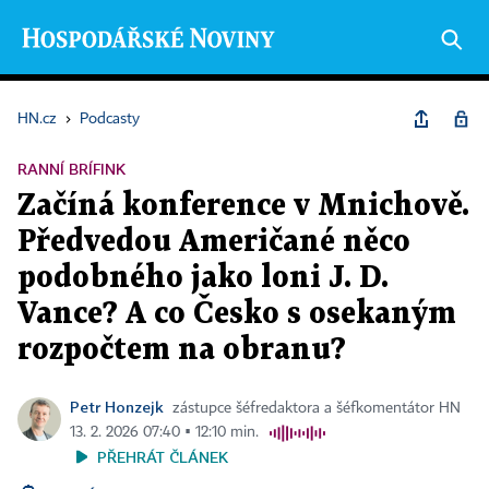
HN.cz
›
Podcasty
RANNÍ BRÍFINK
Začíná konference v Mnichově.
Předvedou Američané něco
podobného jako loni J. D.
Vance? A co Česko s osekaným
rozpočtem na obranu?
Petr Honzejk
zástupce šéfredaktora a šéfkomentátor HN
13. 2. 2026 07:40 ▪ 12:10 min.
PŘEHRÁT ČLÁNEK