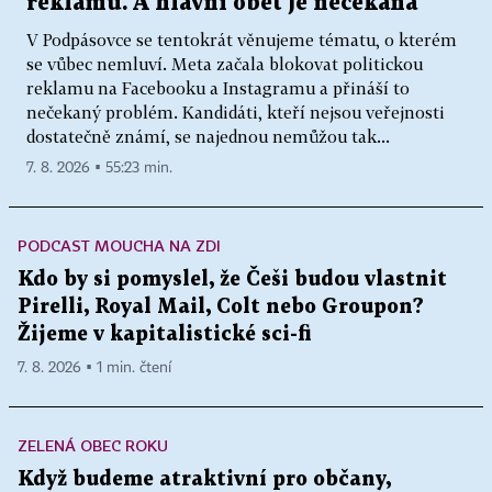
reklamu. A hlavní oběť je nečekaná
V Podpásovce se tentokrát věnujeme tématu, o kterém
se vůbec nemluví. Meta začala blokovat politickou
reklamu na Facebooku a Instagramu a přináší to
nečekaný problém. Kandidáti, kteří nejsou veřejnosti
dostatečně známí, se najednou nemůžou tak...
7. 8. 2026 ▪ 55:23 min.
PODCAST MOUCHA NA ZDI
Kdo by si pomyslel, že Češi budou vlastnit
Pirelli, Royal Mail, Colt nebo Groupon?
Žijeme v kapitalistické sci-fi
7. 8. 2026 ▪ 1 min. čtení
ZELENÁ OBEC ROKU
Když budeme atraktivní pro občany,