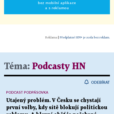
bez mobilní aplikace
a s reklamou
|
Předplatné HN+ je zcela bez reklam.
Téma:
Podcasty HN
ODEBÍRAT
PODCAST PODPÁSOVKA
Utajený problém. V Česku se chystají
první volby, kdy sítě blokují politickou