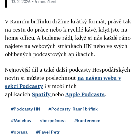
13. 2. 2026 ▪ 5 min. čtení
V Ranním brífinku držíme krátký formát, právě tak
na cestu do práce nebo k rychlé kávě, když jste na
home officu. A budeme rádi, když si nás každé ráno
najdete na webových stránkách HN nebo ve svých
oblíbených podcastových aplikacích.
Nejnovější díl a také další podcasty Hospodářských
novin si můžete poslechnout
na našem webu v
sekci Podcasty
i v mobilních
aplikacích
Spotify
nebo
Apple Podcasts
.
#Podcasty HN
#Podcasty: Ranní brífink
#Mnichov
#bezpečnost
#konference
#obrana
#Pavel Petr