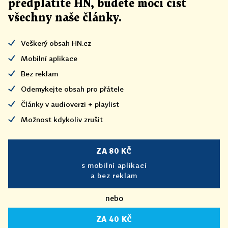
předplatíte HN, budete moci číst
všechny naše články
.
Veškerý obsah HN.cz
Mobilní aplikace
Bez reklam
Odemykejte obsah pro přátele
Články v audioverzi + playlist
Možnost kdykoliv zrušit
ZA 80 KČ
s mobilní aplikací
a bez reklam
nebo
ZA 40 KČ