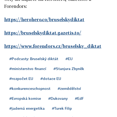
Forendors:
https://herohero.co/bruselskydiktat
https://bruselskydiktat.gazetis.to/
https://www.forendors.cz/bruselsky_diktat
#Podcasty: Bruselský diktát
#EU
#ministerstvo financí
#Stanjura Zbyněk
#rozpočet EU
#dotace EU
#konkurenceschopnost
#zemědělství
#Evropská komise
#Dukovany
#EdF
#jaderná energetika
#Turek Filip