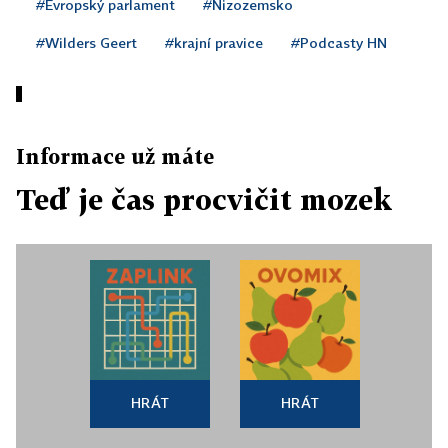
#Evropský parlament
#Nizozemsko
#Wilders Geert
#krajní pravice
#Podcasty HN
Informace už máte
Teď je čas procvičit mozek
HRÁT
HRÁT