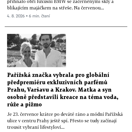
přihnalo obří luxusní BMW se začerněnými skly a
blikajícím majáčkem na střeše. Na červenou...
4. 8. 2026 ▪ 6 min. čtení
Pařížská značka vybrala pro globální
předpremiéru exkluzivních parfémů
Prahu, Varšavu a Krakov. Matka a syn
osobně představili kreace na téma voda,
růže a pižmo
Je 23. července krátce po deváté ráno a módní Pařížská
ulice v centru Prahy ještě spí. Přesto se tudy začínají
trousit vybraní lifestyloví...