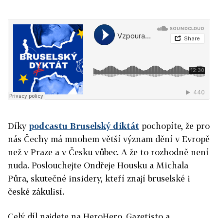
Díky
podcastu Bruselský diktát
pochopíte, že pro
nás Čechy má mnohem větší význam dění v Evropě
než v Praze a v Česku vůbec. A že to rozhodně není
nuda. Poslouchejte Ondřeje Housku a Michala
Půra, skutečné insidery, kteří znají bruselské i
české zákulisí.
Celý díl najdete na HeroHero, Gazetisto a