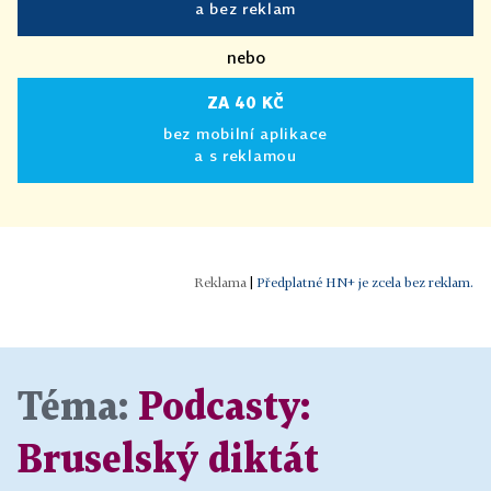
a bez reklam
nebo
ZA 40 KČ
bez mobilní aplikace
a s reklamou
|
Předplatné HN+ je zcela bez reklam.
Téma:
Podcasty:
Bruselský diktát