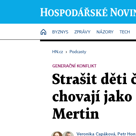
HOME
BYZNYS
ZPRÁVY
NÁZORY
TECH
HN.cz
›
Podcasty
GENERAČNÍ KONFLIKT
Strašit děti 
chovají jako
Mertin
Veronika Capáková
Petr Hon
,