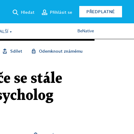
PŘEDPLATNÉ
Hledat
Přihlásit se
BeNative
ALŠÍ
Sdílet
Odemknout známému
e se stále
psycholog