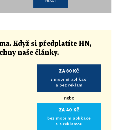
HRÁT
ma. Když si předplatíte HN,
echny naše články
.
ZA 80 KČ
s mobilní aplikací
a bez reklam
nebo
ZA 40 KČ
bez mobilní aplikace
a s reklamou