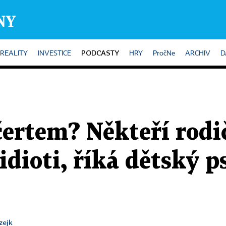
PODCASTY
REALITY
INVESTICE
HRY
PročNe
ARCHIV
D
čertem? Někteří rodič
 idioti, říká dětský 
zejk