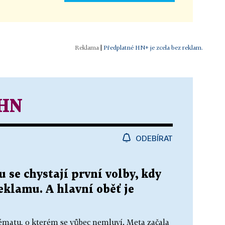
|
Předplatné HN+ je zcela bez reklam.
 HN
ODEBÍRAT
 se chystají první volby, kdy
reklamu. A hlavní oběť je
ématu, o kterém se vůbec nemluví. Meta začala