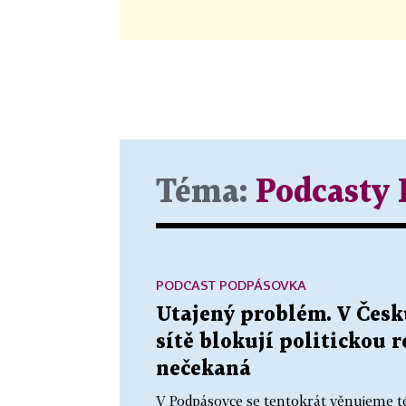
Téma:
Podcasty
PODCAST PODPÁSOVKA
Utajený problém. V Česku
sítě blokují politickou 
nečekaná
V Podpásovce se tentokrát věnujeme t