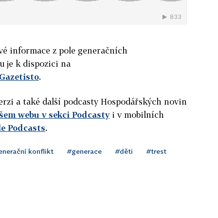
ové informace z pole generačních
u je k dispozici na
Gazetisto
.
verzi a také další podcasty Hospodářských novin
ašem
webu v sekci Podcasty
i v mobilních
le Podcasts
.
nerační konflikt
#generace
#děti
#trest