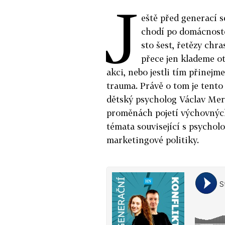
J
eště před generací s
chodí po domácnostec
sto šest, řetězy chra
přece jen klademe ot
akci, nebo jestli tím přinej
trauma. Právě o tom je tento 
dětský psycholog Václav Mer
proměnách pojetí výchovných
témata související s psycholo
marketingové politiky.