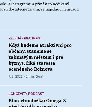
ooku a Instagramu a přináší to nečekaný
ejnosti dostatečně známí, se najednou nemůžou
ZELENÁ OBEC ROKU
Když budeme atraktivní pro
občany, staneme se
zajímavým městem i pro
byznys, říká starosta
oceněného Rožnova
7. 8. 2026 ▪ 2 min. čtení
LONGEVITY PODCAST
Biotechnoložka: Omega-3
před úpadkem mozku