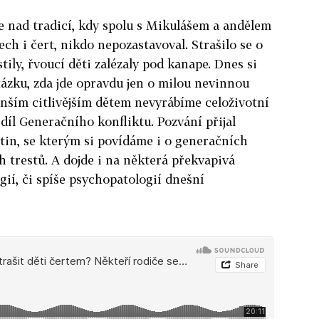
e nad tradicí, kdy spolu s Mikulášem a andělem
h i čert, nikdo nepozastavoval. Strašilo se o
stily, řvoucí děti zalézaly pod kanape. Dnes si
ázku, zda jde opravdu jen o milou nevinnou
menším citlivějším dětem nevyrábíme celoživotní
díl Generačního konfliktu. Pozvání přijal
tin, se kterým si povídáme i o generačních
 trestů. A dojde i na některá překvapivá
gií, či spíše psychopatologií dnešní