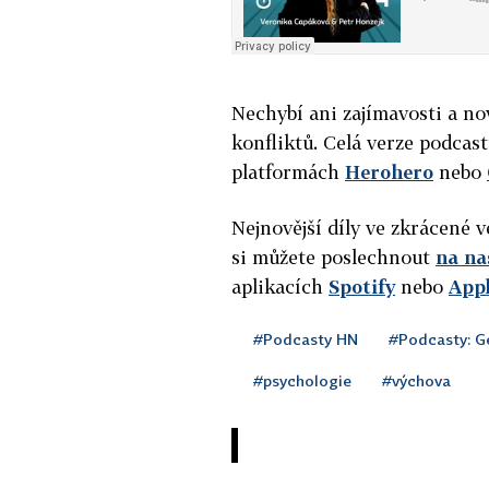
Nechybí ani zajímavosti a n
konfliktů. Celá verze podcast
platformách
Herohero
nebo
Nejnovější díly ve zkrácené 
si můžete poslechnout
na n
aplikacích
Spotify
nebo
App
#Podcasty HN
#Podcasty: Ge
#psychologie
#výchova