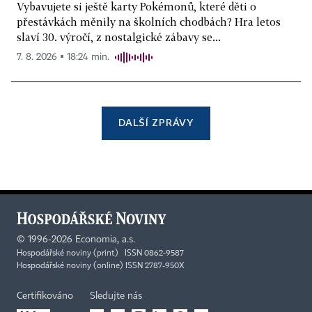
Vybavujete si ještě karty Pokémonů, které děti o
přestávkách měnily na školních chodbách? Hra letos
slaví 30. výročí, z nostalgické zábavy se...
7. 8. 2026 ▪ 18:24 min.
DALŠÍ ZPRÁVY
©
1996-2026
Economia, a.s.
Hospodářské noviny (print) ISSN 0862-9587
Hospodářské noviny (online) ISSN 2787-950X
Certifikováno
Sledujte nás