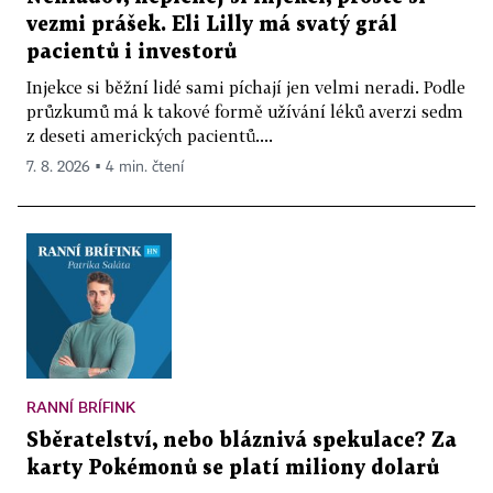
vezmi prášek. Eli Lilly má svatý grál
pacientů i investorů
Injekce si běžní lidé sami píchají jen velmi neradi. Podle
průzkumů má k takové formě užívání léků averzi sedm
z deseti amerických pacientů....
7. 8. 2026 ▪ 4 min. čtení
RANNÍ BRÍFINK
Sběratelství, nebo bláznivá spekulace? Za
karty Pokémonů se platí miliony dolarů