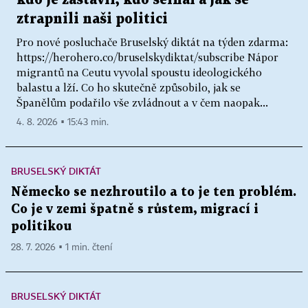
kdo je zastavil, kdo selhal a jak se
ztrapnili naši politici
Pro nové posluchače Bruselský diktát na týden zdarma:
https://herohero.co/bruselskydiktat/subscribe Nápor
migrantů na Ceutu vyvolal spoustu ideologického
balastu a lží. Co ho skutečně způsobilo, jak se
Španělům podařilo vše zvládnout a v čem naopak...
4. 8. 2026 ▪ 15:43 min.
BRUSELSKÝ DIKTÁT
Německo se nezhroutilo a to je ten problém.
Co je v zemi špatně s růstem, migrací i
politikou
28. 7. 2026 ▪ 1 min. čtení
BRUSELSKÝ DIKTÁT