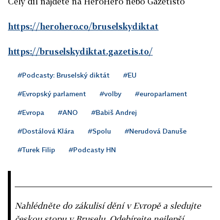
Celý díl najdete na HeroHero nebo Gazetisto
https://herohero.co/bruselskydiktat
https://bruselskydiktat.gazetis.to/
#Podcasty: Bruselský diktát
#EU
#Evropský parlament
#volby
#europarlament
#Evropa
#ANO
#Babiš Andrej
#Dostálová Klára
#Spolu
#Nerudová Danuše
#Turek Filip
#Podcasty HN
Nahlédněte do zákulisí dění v Evropě a sledujte
českou stopu v Bruselu. Odebírejte nejlepší