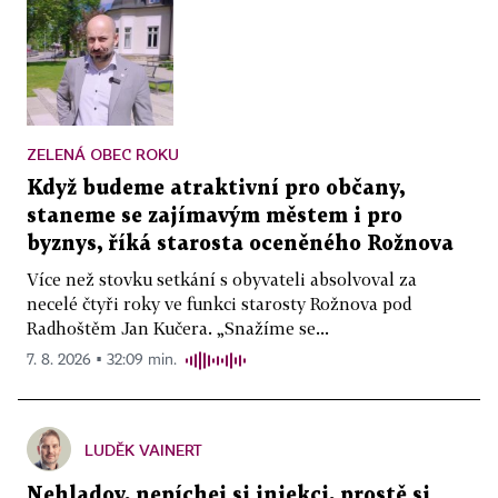
ZELENÁ OBEC ROKU
Když budeme atraktivní pro občany,
staneme se zajímavým městem i pro
byznys, říká starosta oceněného Rožnova
Více než stovku setkání s obyvateli absolvoval za
necelé čtyři roky ve funkci starosty Rožnova pod
Radhoštěm Jan Kučera. „Snažíme se...
7. 8. 2026 ▪ 32:09 min.
LUDĚK VAINERT
Nehladov, nepíchej si injekci, prostě si