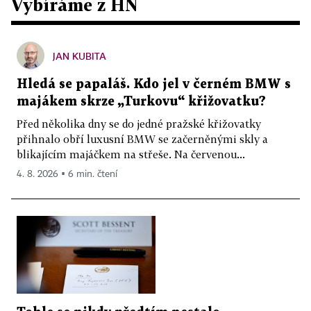
Vybíráme z HN
JAN KUBITA
Hledá se papaláš. Kdo jel v černém BMW s
majákem skrze „Turkovu“ křižovatku?
Před několika dny se do jedné pražské křižovatky
přihnalo obří luxusní BMW se začerněnými skly a
blikajícím majáčkem na střeše. Na červenou...
4. 8. 2026 ▪ 6 min. čtení