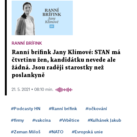
RANNÍ BRÍFINK
Ranní brífink Jany Klímové: STAN má
čtvrtinu žen, kandidátku nevede ale
žádná. Jsou raději starostky než
poslankyně
21. 5. 2021 ▪ 08:10 min.
#Podcasty HN
#Ranní brífink
#očkování
#firmy
#vakcína
#Vrbětice
#Kulhánek Jakub
#Zeman Miloš
#NATO
#Evropská unie