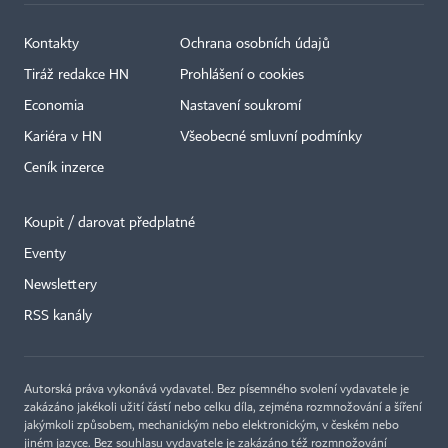
Kontakty
Ochrana osobních údajů
Tiráž redakce HN
Prohlášení o cookies
Economia
Nastavení soukromí
Kariéra v HN
Všeobecné smluvní podmínky
Ceník inzerce
Koupit / darovat předplatné
Eventy
×
Newslettery
RSS kanály
Autorská práva vykonává vydavatel. Bez písemného svolení vydavatele je
zakázáno jakékoli užití částí nebo celku díla, zejména rozmnožování a šíření
jakýmkoli způsobem, mechanickým nebo elektronickým, v českém nebo
jiném jazyce. Bez souhlasu vydavatele je zakázáno též rozmnožování