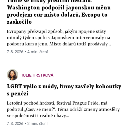
Tohle se nikdy předtím nestalo.
Washington podpořil japonskou měnu
prodejem eur místo dolarů, Evropu to
zaskočilo
Evropany překvapil způsob, jakým Spojené státy
minulý týden spolu s Japonskem intervenovaly na
podporu kurzu jenu. Místo dolarů totiž prodávaly...
7. 8. 2026 ▪ 4 min. čtení
JULIE HRSTKOVÁ
LGBT vyšlo z módy, firmy zavřely kohoutky
s penězi
Letošní pochod hrdosti, festival Prague Pride, má
podtitul „Časy se mění“. Téma odráží změny atmosféry
ve společnosti i reálné obavy...
7. 8. 2026 ▪ 2 min. čtení