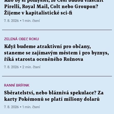
Kdo by si pomyslel, že Češi budou vlastnit
Pirelli, Royal Mail, Colt nebo Groupon?
Žijeme v kapitalistické sci-fi
7. 8. 2026 ▪ 1 min. čtení
ZELENÁ OBEC ROKU
Když budeme atraktivní pro občany,
staneme se zajímavým městem i pro byznys,
říká starosta oceněného Rožnova
7. 8. 2026 ▪ 2 min. čtení
RANNÍ BRÍFINK
Sběratelství, nebo bláznivá spekulace? Za
karty Pokémonů se platí miliony dolarů
7. 8. 2026 ▪ 1 min. čtení