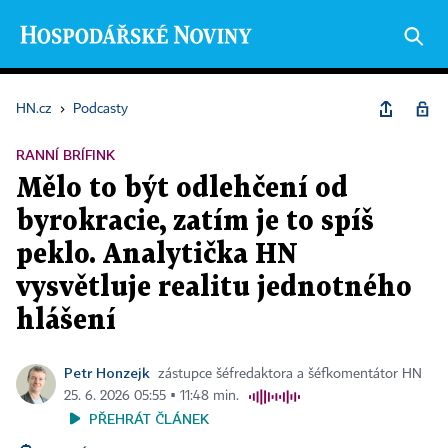
HN.cz
›
Podcasty
RANNÍ BRÍFINK
Mělo to být odlehčení od
byrokracie, zatím je to spíš
peklo. Analytička HN
vysvětluje realitu jednotného
hlášení
Petr Honzejk
zástupce šéfredaktora a šéfkomentátor HN
25. 6. 2026 05:55 ▪ 11:48 min.
PŘEHRÁT ČLÁNEK