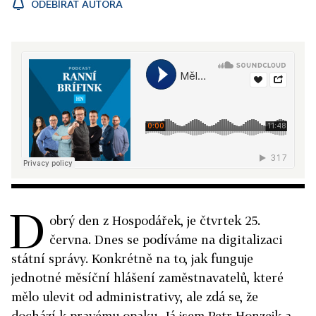
ODEBÍRAT AUTORA
D
obrý den z Hospodářek, je čtvrtek 25.
června. Dnes se podíváme na digitalizaci
státní správy. Konkrétně na to, jak funguje
jednotné měsíční hlášení zaměstnavatelů, které
mělo ulevit od administrativy, ale zdá se, že
dochází k pravému opaku. Já jsem Petr Honzejk a