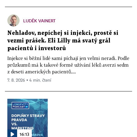
LUDĚK VAINERT
Nehladov, nepíchej si injekci, prostě si
vezmi prášek. Eli Lilly má svatý grál
pacientů i investorů
Injekce si běžní lidé sami píchají jen velmi neradi. Podle
průzkumů má k takové formě užívání léků averzi sedm
z deseti amerických pacientů....
7. 8. 2026 ▪ 4 min. čtení
16:13