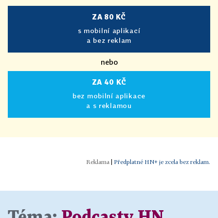
ZA 80 KČ
s mobilní aplikací
a bez reklam
nebo
ZA 40 KČ
bez mobilní aplikace
a s reklamou
|
Předplatné HN+ je zcela bez reklam.
Téma:
Podcasty HN