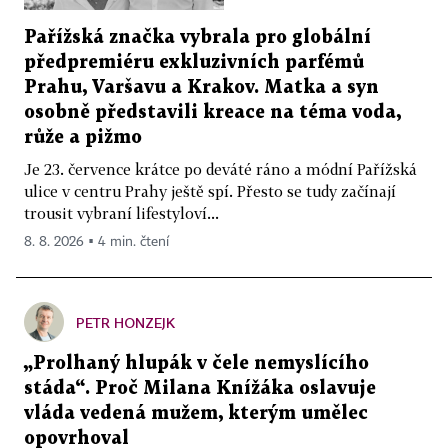
Pařížská značka vybrala pro globální
předpremiéru exkluzivních parfémů
Prahu, Varšavu a Krakov. Matka a syn
osobně představili kreace na téma voda,
růže a pižmo
Je 23. července krátce po deváté ráno a módní Pařížská
ulice v centru Prahy ještě spí. Přesto se tudy začínají
trousit vybraní lifestyloví...
8. 8. 2026 ▪ 4 min. čtení
PETR HONZEJK
„Prolhaný hlupák v čele nemyslícího
stáda“. Proč Milana Knížáka oslavuje
vláda vedená mužem, kterým umělec
opovrhoval