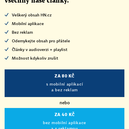
všechny naše články
.
Veškerý obsah HN.cz
Mobilní aplikace
Bez reklam
Odemykejte obsah pro přátele
Články v audioverzi + playlist
Možnost kdykoliv zrušit
ZA 80 KČ
s mobilní aplikací
a bez reklam
nebo
ZA 40 KČ
bez mobilní aplikace
a s reklamou