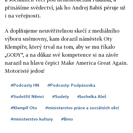
přinášíme svědectví, jak ho Andrej Babiš péruje už
i na veřejnosti.
A doplňujeme neuvěřitelnou skečí z mediálního
výboru sněmovny, kam dorazil náměstek Oty
Klempíře, který trval na tom, aby se mu říkalo
„GODY“, a na důkaz své kompetence si na závěr
narazil na hlavu čepici Make America Great Again.
Motoristé jedou!
#Podcasty HN
#Podcasty: Podpásovka
#Sudetští Němci
#Sudety
#Juchelka Aleš
#Klempíř Oto
#ministerstvo práce a sociálních věcí
#ministerstvo kultury
#Brno