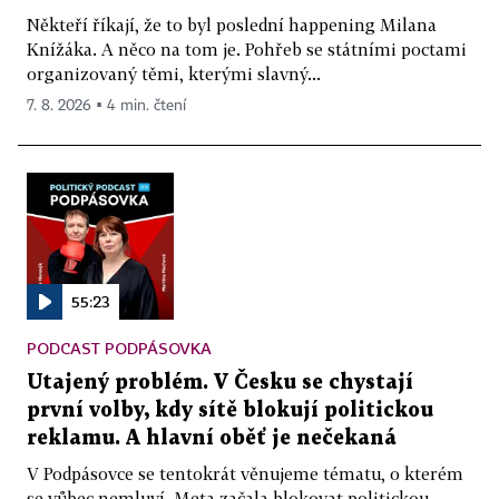
Někteří říkají, že to byl poslední happening Milana
Knížáka. A něco na tom je. Pohřeb se státními poctami
organizovaný těmi, kterými slavný...
7. 8. 2026 ▪ 4 min. čtení
55:23
PODCAST PODPÁSOVKA
Utajený problém. V Česku se chystají
první volby, kdy sítě blokují politickou
reklamu. A hlavní oběť je nečekaná
V Podpásovce se tentokrát věnujeme tématu, o kterém
se vůbec nemluví. Meta začala blokovat politickou