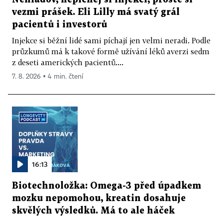
vezmi prášek. Eli Lilly má svatý grál
pacientů i investorů
Injekce si běžní lidé sami píchají jen velmi neradi. Podle
průzkumů má k takové formě užívání léků averzi sedm
z deseti amerických pacientů....
7. 8. 2026 ▪ 4 min. čtení
16:13
Biotechnoložka: Omega-3 před úpadkem
mozku nepomohou, kreatin dosahuje
skvělých výsledků. Má to ale háček