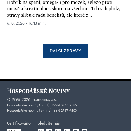
Hořčík na spaní, omega-3 pro mozek, železo proti
únavě a kreatin dnes skoro na všechno. Trh s doplňky
stravy slibuje řadu benefitů, ale které z...
6. 8. 2026 ▪ 16:13 min.
DALŠÍ ZPRÁVY
©
1996-2026
Economia, a.s.
Hospodářské noviny (print) ISSN 0862-9587
Hospodářské noviny (online) ISSN 2787-950X
Certifikováno
Sledujte nás