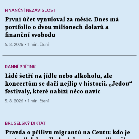
FINANČNÍ NEZÁVISLOST
První účet vynuloval za měsíc. Dnes má
portfolio o dvou milionech dolarů a
finanční svobodu
5. 8. 2026 ▪ 1 min. čtení
RANNÍ BRÍFINK
Lidé šetří na jídle nebo alkoholu, ale
koncertům se daří nejlíp v historii. „Jedou“
festivaly, které nabízí něco navíc
5. 8. 2026 ▪ 1 min. čtení
BRUSELSKÝ DIKTÁT
Pravda o přílivu migrantů na Ceutu: kdo je