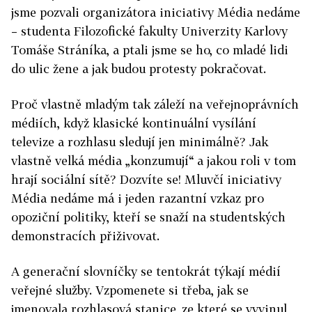
jsme pozvali organizátora iniciativy Média nedáme
– studenta Filozofické fakulty Univerzity Karlovy
Tomáše Stráníka, a ptali jsme se ho, co mladé lidi
do ulic žene a jak budou protesty pokračovat.
Proč vlastně mladým tak záleží na veřejnoprávních
médiích, když klasické kontinuální vysílání
televize a rozhlasu sledují jen minimálně? Jak
vlastně velká média „konzumují“ a jakou roli v tom
hrají sociální sítě? Dozvíte se! Mluvčí iniciativy
Média nedáme má i jeden razantní vzkaz pro
opoziční politiky, kteří se snaží na studentských
demonstracích přiživovat.
A generační slovníčky se tentokrát týkají médií
veřejné služby. Vzpomenete si třeba, jak se
jmenovala rozhlasová stanice, ze které se vyvinul