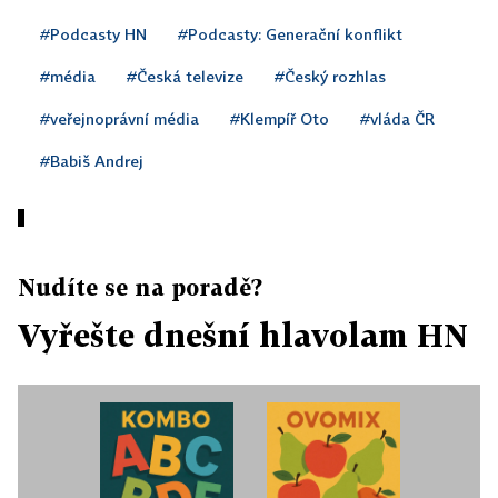
#Podcasty HN
#Podcasty: Generační konflikt
#média
#Česká televize
#Český rozhlas
#veřejnoprávní média
#Klempíř Oto
#vláda ČR
#Babiš Andrej
Nudíte se na poradě?
Vyřešte dnešní hlavolam HN