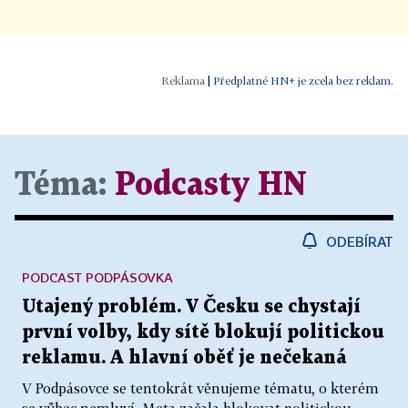
|
Předplatné HN+ je zcela bez reklam.
Téma:
Podcasty HN
ODEBÍRAT
PODCAST PODPÁSOVKA
Utajený problém. V Česku se chystají
první volby, kdy sítě blokují politickou
reklamu. A hlavní oběť je nečekaná
V Podpásovce se tentokrát věnujeme tématu, o kterém
se vůbec nemluví. Meta začala blokovat politickou