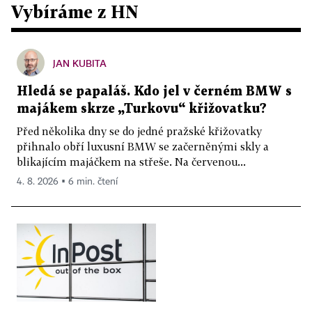
Vybíráme z HN
JAN KUBITA
Hledá se papaláš. Kdo jel v černém BMW s
majákem skrze „Turkovu“ křižovatku?
Před několika dny se do jedné pražské křižovatky
přihnalo obří luxusní BMW se začerněnými skly a
blikajícím majáčkem na střeše. Na červenou...
4. 8. 2026 ▪ 6 min. čtení