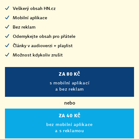
Veškerý obsah HN.cz
Mobilní aplikace
Bez reklam
Odemykejte obsah pro přátele
Články v audioverzi + playlist
Možnost kdykoliv zrušit
ZA 80 KČ
s mobilní aplikací
a bez reklam
nebo
ZA 40 KČ
bez mobilní aplikace
a s reklamou