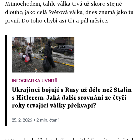
Mimochodem, tahle válka trvá už skoro stejně
dlouho, jako celá Světová válka, dnes známá jako ta
první. Do toho chybí asi tři a půl měsíce.
INFOGRAFIKA UVNITŘ
Ukrajinci bojují s Rusy už déle než Stalin
s Hitlerem. Jaká další srovnání ze čtyři
roky trvající války překvapí?
25. 2. 2026 ▪ 2 min. čtení