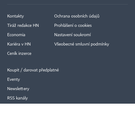
Kontakty
Ochrana osobních údajů
Tiráž redakce HN
Prohlášení o cookies
×
Economia
Nastavení soukromí
Kariéra v HN
Všeobecné smluvní podmínky
Ceník inzerce
Koupit / darovat předplatné
Eventy
Newslettery
RSS kanály
Autorská práva vykonává vydavatel. Bez písemného svolení vydavatele je
zakázáno jakékoli užití částí nebo celku díla, zejména rozmnožování a šíření
jakýmkoli způsobem, mechanickým nebo elektronickým, v českém nebo