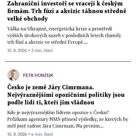
Zahraniční investoři se vracejí k českým
firmám. Trh fúzí a akvizic táhnou středně
velké obchody
Válka na Ukrajině, energetická krize a prostředí
vyšších úrokových sazeb v posledních letech tlumily
trh fúzí a akvizic ve střední Evropě....
10. 8. 2026 ▪ 3 min. čtení
PETR HONZEJK
Česko je země Járy Cimrmana.
Nejvýraznějšími opozičními politiky jsou
podle lidí ti, kteří jim vládnou
Kdo je nejvýraznějším lídrem opozice v Česku?
Průzkum agentury NMS přinesl výsledky, ze kterých by
měl jistě radost Jára Cimrman. Na prvním...
10. 8. 2026 ▪ 4 min. čtení