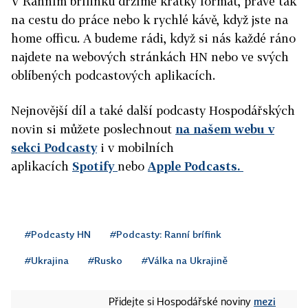
V Ranním brífinku držíme krátký formát, právě tak
na cestu do práce nebo k rychlé kávě, když jste na
home officu. A budeme rádi, když si nás každé ráno
najdete na webových stránkách HN nebo ve svých
oblíbených podcastových aplikacích.
Nejnovější díl a také další podcasty Hospodářských
novin si můžete poslechnout
na našem webu v
sekci Podcasty
i v mobilních
aplikacích
Spotify
nebo
Apple Podcasts.
#Podcasty HN
#Podcasty: Ranní brífink
#Ukrajina
#Rusko
#Válka na Ukrajině
mezi
Přidejte si Hospodářské noviny