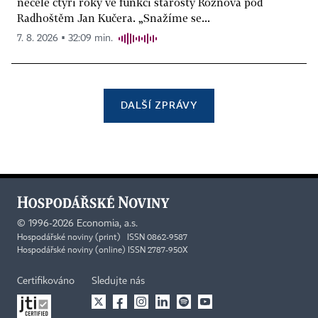
necelé čtyři roky ve funkci starosty Rožnova pod
Radhoštěm Jan Kučera. „Snažíme se...
7. 8. 2026 ▪ 32:09 min.
DALŠÍ ZPRÁVY
©
1996-2026
Economia, a.s.
Hospodářské noviny (print) ISSN 0862-9587
Hospodářské noviny (online) ISSN 2787-950X
Certifikováno
Sledujte nás