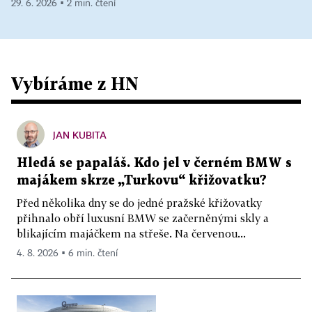
29. 6. 2026 ▪ 2 min. čtení
Vybíráme z HN
JAN KUBITA
Hledá se papaláš. Kdo jel v černém BMW s
majákem skrze „Turkovu“ křižovatku?
Před několika dny se do jedné pražské křižovatky
přihnalo obří luxusní BMW se začerněnými skly a
blikajícím majáčkem na střeše. Na červenou...
4. 8. 2026 ▪ 6 min. čtení