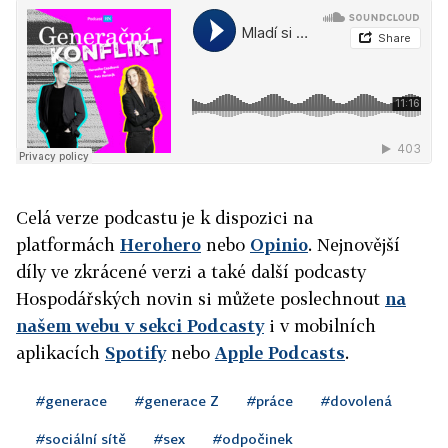
Celá verze podcastu je k dispozici na
platformách
Herohero
nebo
Opinio
.
Nejnovější
díly ve zkrácené verzi a také další podcasty
Hospodářských novin si můžete poslechnout
na
našem
webu v sekci Podcasty
i v mobilních
aplikacích
Spotify
nebo
Apple Podcasts
.
#generace
#generace Z
#práce
#dovolená
#sociální sítě
#sex
#odpočinek