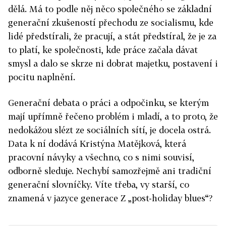
dělá. Má to podle něj něco společného se základní
generační zkušeností přechodu ze socialismu, kde
lidé předstírali, že pracují, a stát předstíral, že je za
to platí, ke společnosti, kde práce začala dávat
smysl a dalo se skrze ni dobrat majetku, postavení i
pocitu naplnění.
Generační debata o práci a odpočinku, se kterým
mají upřímně řečeno problém i mladí, a to proto, že
nedokážou slézt ze sociálních sítí, je docela ostrá.
Data k ní dodává Kristýna Matějková, která
pracovní návyky a všechno, co s nimi souvisí,
odborně sleduje. Nechybí samozřejmě ani tradiční
generační slovníčky. Víte třeba, vy starší, co
znamená v jazyce generace Z „post-holiday blues“?