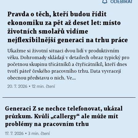
ODEBÍRAT
Pravda o těch, kteří budou řídit
ekonomiku za pět až deset let: místo
životních smolařů vidíme
nejflexibilnější generaci na trhu práce
Ukažme si životní situaci dvou lidí v produktivním
věku. Dohromady skládají v detailech obraz typický pro
početnou skupinu třicátníků a čtyřicátníků, kteří dnes
tvoří páteř českého pracovního trhu. Data vyvracejí
obecnou představu o nich. Ve...
20. 7. 2026 ▪ 12 min. čtení
Generaci Z se nechce telefonovat, ukázal
průzkum. Kvůli „callergy“ ale může mít
problémy na pracovním trhu
17. 7. 2026 ▪ 3 min. čtení