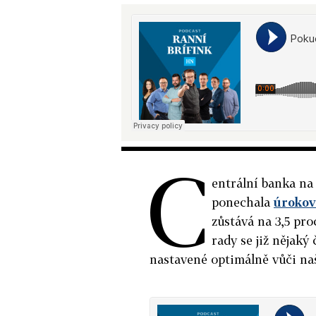
C
entrální banka n
ponechala
úrokov
zůstává na 3,5 pr
rady se již nějaký
nastavené optimálně vůči naš