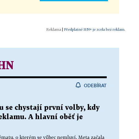
|
Předplatné HN+ je zcela bez reklam.
 HN
ODEBÍRAT
 se chystají první volby, kdy
reklamu. A hlavní oběť je
ématu, o kterém se vůbec nemluví. Meta začala