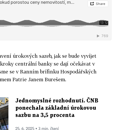
vení úrokových sazeb, jak se bude vyvíjet
kroky centrální banky se dají očekávat v
 jsme se v Ranním brífinku Hospodářských
nomem Patrie Janem Burešem.
Jednomyslné rozhodnutí. ČNB
ponechala základní úrokovou
sazbu na 3,5 procenta
25. 6. 2025 ▪ 3 min. čtení