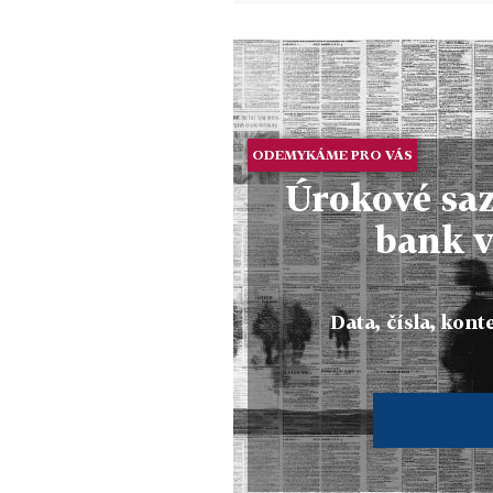
ODEMYKÁME PRO VÁS
Úrokové saz
bank v
Data, čísla, konte