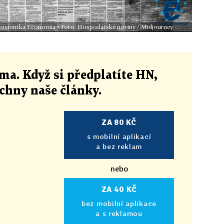
 asistentka Economia • Foto: Hospodářské noviny / Midjourney
ma. Když si předplatíte HN,
echny naše články
.
ZA 80 KČ
s mobilní aplikací
a bez reklam
nebo
ZA 40 KČ
bez mobilní aplikace
a s reklamou