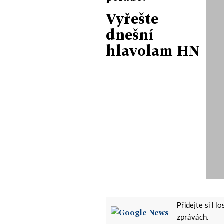
Vyřešte
dnešní
hlavolam HN
Přidejte si H
zprávách.