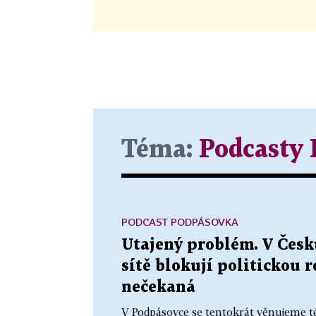
Téma:
Podcasty
PODCAST PODPÁSOVKA
Utajený problém. V Česku
sítě blokují politickou 
nečekaná
V Podpásovce se tentokrát věnujeme t