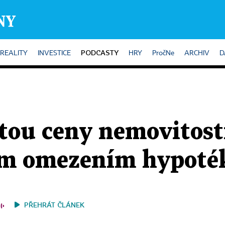
PODCASTY
REALITY
INVESTICE
HRY
PročNe
ARCHIV
D
tou ceny nemovitos
lším omezením hypoté
PŘEHRÁT ČLÁNEK