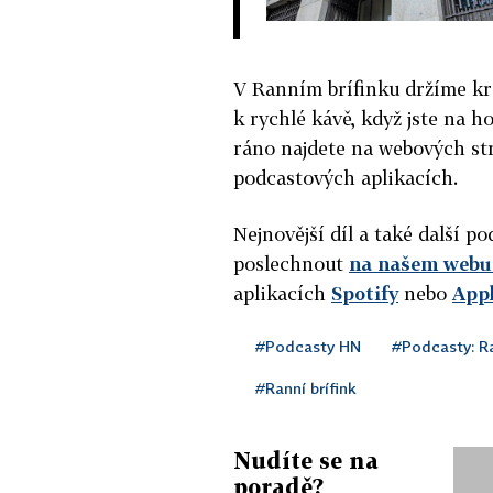
V Ranním brífinku držíme kr
k rychlé kávě, když jste na h
ráno najdete na webových st
podcastových aplikacích.
Nejnovější díl a také další 
poslechnout
na našem webu 
aplikacích
Spotify
nebo
App
#Podcasty HN
#Podcasty: Ra
#Ranní brífink
Nudíte se na
poradě?