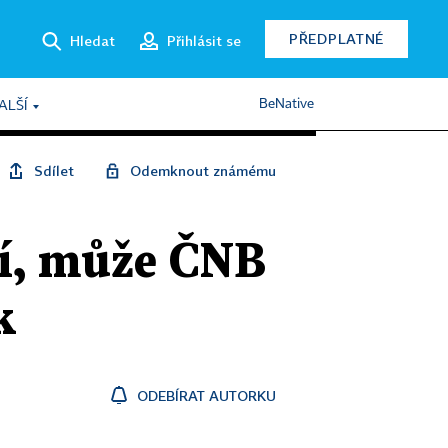
PŘEDPLATNÉ
Hledat
Přihlásit se
BeNative
ALŠÍ
Sdílet
Odemknout známému
tí, může ČNB
k
ODEBÍRAT AUTORKU