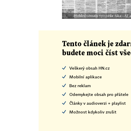
Přehled tématu vytvořila Aika - AI
Tento článek
je
zdar
budete moci číst vš
Veškerý obsah HN.cz
Mobilní aplikace
Bez reklam
Odemykejte obsah pro přátele
Články v audioverzi + playlist
Možnost kdykoliv zrušit