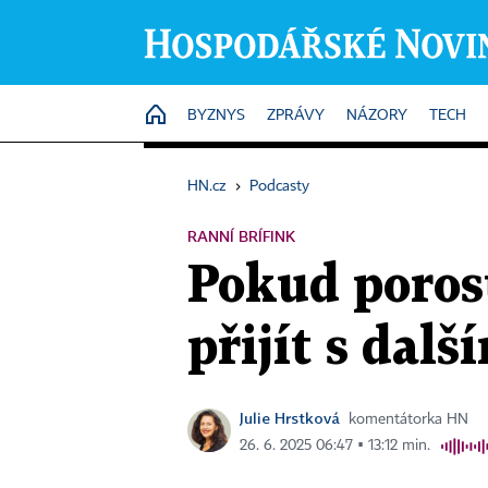
HOME
BYZNYS
ZPRÁVY
NÁZORY
TECH
HN.cz
›
Podcasty
RANNÍ BRÍFINK
Pokud poros
přijít s da
Julie Hrstková
komentátorka HN
26. 6. 2025 06:47 ▪ 13:12 min.