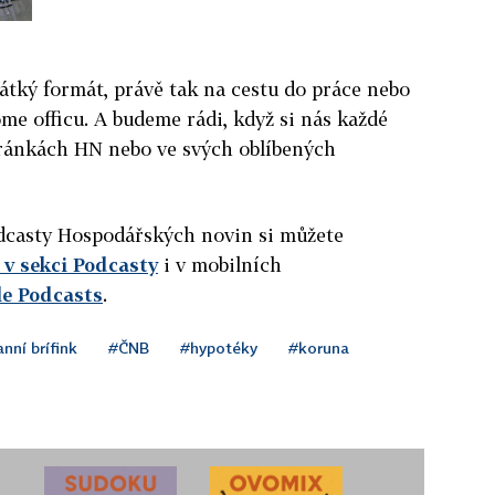
átký formát, právě tak na cestu do práce nebo
ome officu. A budeme rádi, když si nás každé
ránkách HN nebo ve svých oblíbených
podcasty Hospodářských novin si můžete
v sekci Podcasty
i v mobilních
le Podcasts
.
nní brífink
#ČNB
#hypotéky
#koruna