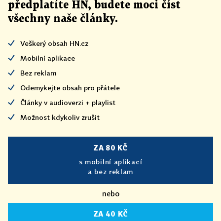
předplatíte HN, budete moci číst
všechny naše články
.
Veškerý obsah HN.cz
Mobilní aplikace
Bez reklam
Odemykejte obsah pro přátele
Články v audioverzi + playlist
Možnost kdykoliv zrušit
ZA 80 KČ
s mobilní aplikací
a bez reklam
nebo
ZA 40 KČ