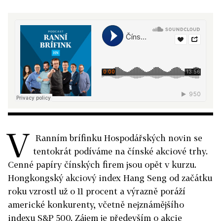
V
Ranním brífinku Hospodářských novin se
tentokrát podíváme na čínské akciové trhy.
Cenné papíry čínských firem jsou opět v kurzu.
Hongkongský akciový index Hang Seng od začátku
roku vzrostl už o 11 procent a výrazně poráží
americké konkurenty, včetně nejznámějšího
indexu S&P 500. Zájem je především o akcie