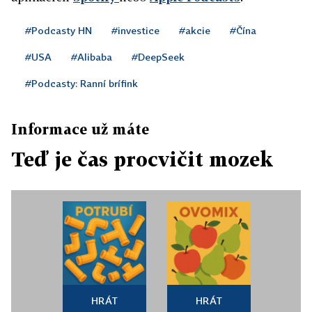
#Podcasty HN
#investice
#akcie
#Čína
#USA
#Alibaba
#DeepSeek
#Podcasty: Ranní brífink
Informace už máte
Teď je čas procvičit mozek
HRÁT
HRÁT