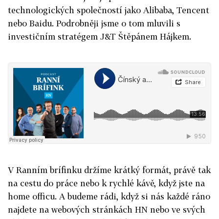
technologických společností jako Alibaba, Tencent
nebo Baidu. Podrobněji jsme o tom mluvili s
investičním stratégem J&T Štěpánem Hájkem.
V Ranním brífinku držíme krátký formát, právě tak
na cestu do práce nebo k rychlé kávě, když jste na
home officu. A budeme rádi, když si nás každé ráno
najdete na webových stránkách HN nebo ve svých