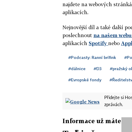
najdete na webových stránk
aplikacích.
Nejnovější díl a také další 
poslechnout
na našem webu 
aplikacích
Spotify
nebo
App
#Podcasty: Ranní brífink
#Po
#dálnice
#D3
#pražský o
#Evropské fondy
#Ředitelství
Přidejte si H
zprávách.
Informace už máte