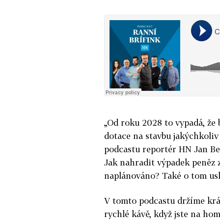
„Od roku 2028 to vypadá, že 
dotace na stavbu jakýchkoliv
podcastu reportér HN Jan Ber
Jak nahradit výpadek peněz z
naplánováno? Také o tom usl
V tomto podcastu držíme krát
rychlé kávě, když jste na hom