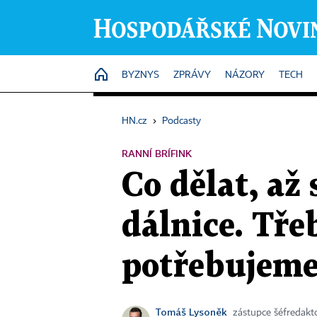
HOME
BYZNYS
ZPRÁVY
NÁZORY
TECH
HN.cz
›
Podcasty
RANNÍ BRÍFINK
Co dělat, až
dálnice. Tře
potřebujeme,
Tomáš Lysoněk
zástupce šéfredak