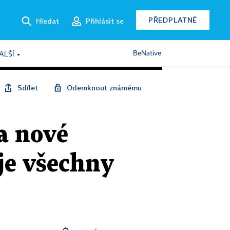
PŘEDPLATNÉ
Hledat
Přihlásit se
BeNative
ALŠÍ
Sdílet
Odemknout známému
na nové
 je všechny