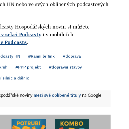
ách HN nebo ve svých oblíbených podcastových
podcasty Hospodářských novin si můžete
v sekci Podcasty
i v mobilních
le Podcasts
.
dcasty HN
#Ranní brífink
#doprava
kruh
#PPP projekt
#dopravní stavby
 silnic a dálnic
mezi své oblíbené tituly
ospodářské noviny
na Google