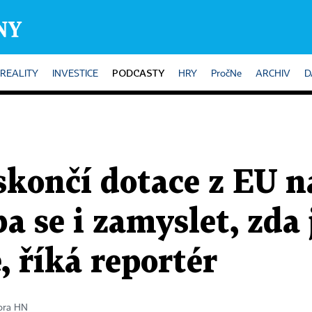
PODCASTY
REALITY
INVESTICE
HRY
PročNe
ARCHIV
D
 skončí dotace z EU 
ba se i zamyslet, zda
 říká reportér
tora HN