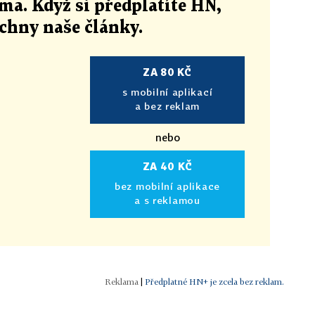
ma. Když si předplatíte HN,
echny naše články
.
ZA 80 KČ
s mobilní aplikací
a bez reklam
nebo
ZA 40 KČ
bez mobilní aplikace
a s reklamou
|
Předplatné HN+ je zcela bez reklam.