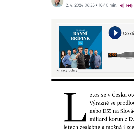
2. 4. 2024 06:35 ▪ 18:40 min.
L
etos se v Česku o
Výrazně se prodlo
nebo D55 na Slovác
miliard korun z E
letech zeslábne a možná i zce