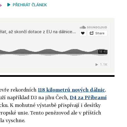
PŘEHRÁT ČLÁNEK
tevře rekordních
118 kilometrů nových dálnic
.
uží například D3 na jihu Čech,
D4 za Příbramí
ku. K mohutné výstavbě přispívají i desítky
vropské unie. Tento penězovod ale v příštích
la vyschne.