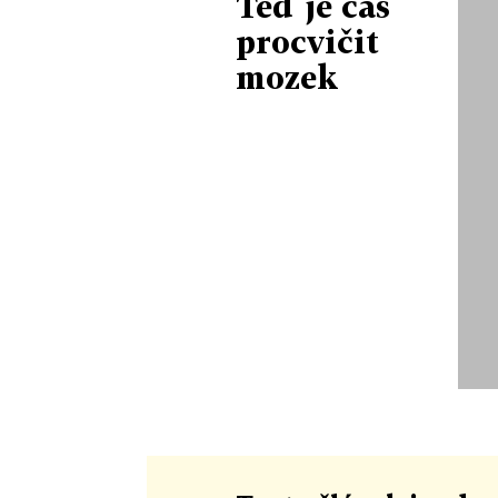
Teď je čas
procvičit
mozek