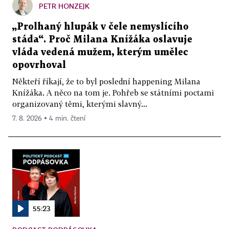
PETR HONZEJK
„Prolhaný hlupák v čele nemyslícího
stáda“. Proč Milana Knížáka oslavuje
vláda vedená mužem, kterým umělec
opovrhoval
Někteří říkají, že to byl poslední happening Milana
Knížáka. A něco na tom je. Pohřeb se státními poctami
organizovaný těmi, kterými slavný...
7. 8. 2026 ▪ 4 min. čtení
55:23