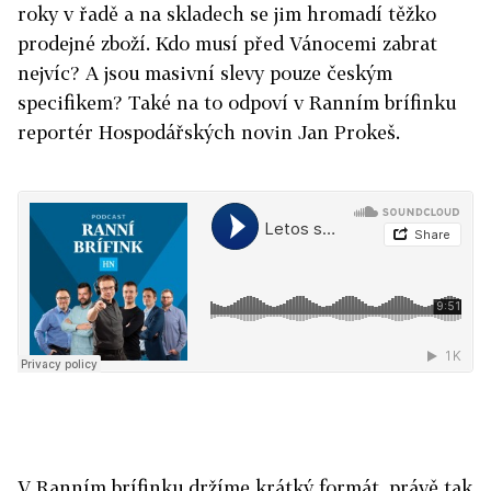
roky v řadě a na skladech se jim hromadí těžko
prodejné zboží. Kdo musí před Vánocemi zabrat
nejvíc? A jsou masivní slevy pouze českým
specifikem? Také na to odpoví v Ranním brífinku
reportér Hospodářských novin Jan Prokeš.
V Ranním brífinku držíme krátký formát, právě tak