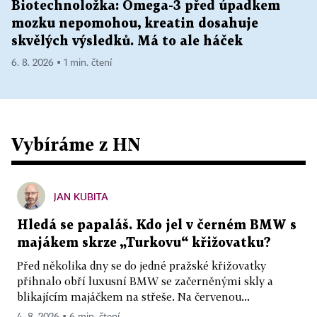
Biotechnoložka: Omega-3 před úpadkem
mozku nepomohou, kreatin dosahuje
skvělých výsledků. Má to ale háček
6. 8. 2026 ▪ 1 min. čtení
Vybíráme z HN
JAN KUBITA
Hledá se papaláš. Kdo jel v černém BMW s
majákem skrze „Turkovu“ křižovatku?
Před několika dny se do jedné pražské křižovatky
přihnalo obří luxusní BMW se začerněnými skly a
blikajícím majáčkem na střeše. Na červenou...
4. 8. 2026 ▪ 6 min. čtení