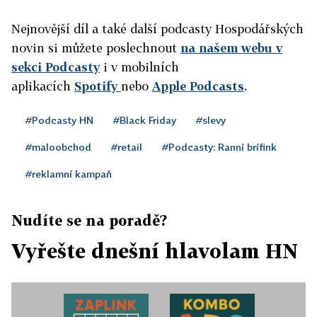
Nejnovější díl a také další podcasty Hospodářských
novin si můžete poslechnout
na našem webu v
sekci Podcasty
i v mobilních
aplikacích
Spotify
nebo
Apple Podcasts
.
#Podcasty HN
#Black Friday
#slevy
#maloobchod
#retail
#Podcasty: Ranní brífink
#reklamní kampaň
Nudíte se na poradě?
Vyřešte dnešní hlavolam HN