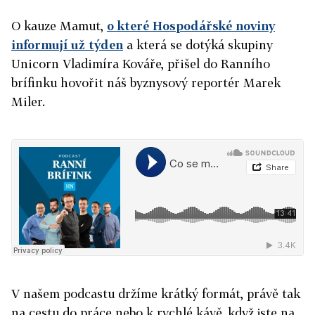
O kauze Mamut,
o které Hospodářské noviny
informují už týden
a která se dotýká skupiny
Unicorn Vladimíra Kováře, přišel do Ranního
brífinku hovořit náš byznysový reportér Marek
Miler.
V našem podcastu držíme krátký formát, právě tak
na cestu do práce nebo k rychlé kávě, když jste na