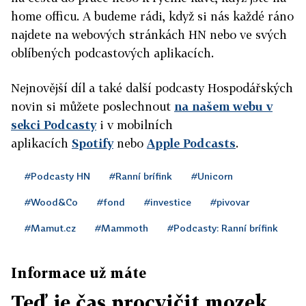
home officu. A budeme rádi, když si nás každé ráno
najdete na webových stránkách HN nebo ve svých
oblíbených podcastových aplikacích.
Nejnovější díl a také další podcasty Hospodářských
novin si můžete poslechnout
na našem webu v
sekci Podcasty
i v mobilních
aplikacích
Spotify
nebo
Apple Podcasts
.
#Podcasty HN
#Ranní brífink
#Unicorn
#Wood&Co
#fond
#investice
#pivovar
#Mamut.cz
#Mammoth
#Podcasty: Ranní brífink
Informace už máte
Teď je čas procvičit mozek