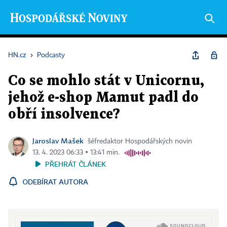
HN.cz
›
Podcasty
Co se mohlo stát v Unicornu,
jehož e-shop Mamut padl do
obří insolvence?
Jaroslav Mašek
šéfredaktor Hospodářských novin
13. 4. 2023 06:33 ▪ 13:41 min.
PŘEHRÁT ČLÁNEK
ODEBÍRAT AUTORA