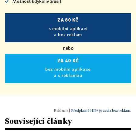
Možnost kdykoliv zrušit
ZA 80 KČ
s mobilní aplikací
a bez reklam
nebo
ZA 40 KČ
bez mobilní aplikace
a s reklamou
|
Předplatné HN+ je zcela bez reklam.
Související články