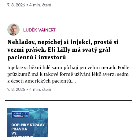
7. 8. 2026 ▪ 4 min. čtení
LUDĚK VAINERT
Nehladov, nepíchej si injekci, prostě si
vezmi prášek. Eli Lilly má svatý grál
pacientů i investorů
Injekce si běžní lidé sami píchají jen velmi neradi. Podle
průzkumů má k takové formě užívání léků averzi sedm
z deseti amerických pacientů....
7. 8. 2026 ▪ 4 min. čtení