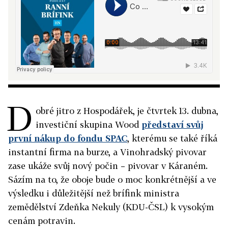
D
obré jitro z Hospodářek, je čtvrtek 13. dubna,
investiční skupina Wood
představí svůj
první nákup do fondu SPAC
, kterému se také říká
instantní firma na burze, a Vinohradský pivovar
zase ukáže svůj nový počin – pivovar v Káraném.
Sázím na to, že oboje bude o moc konkrétnější a ve
výsledku i důležitější než brífink ministra
zemědělství Zdeňka Nekuly (KDU-ČSL) k vysokým
cenám potravin.