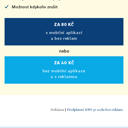
Možnost kdykoliv zrušit
ZA 80 KČ
s mobilní aplikací
a bez reklam
nebo
ZA 40 KČ
bez mobilní aplikace
a s reklamou
|
Předplatné HN+ je zcela bez reklam.