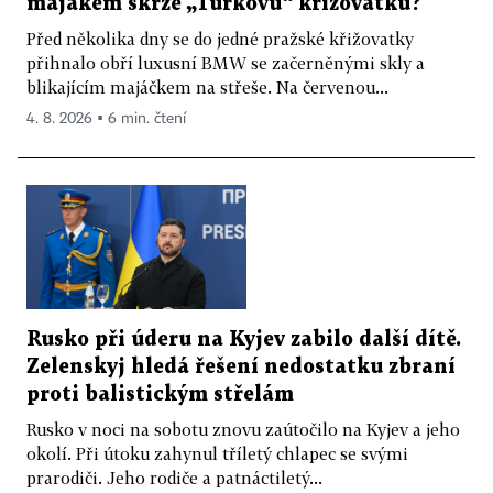
majákem skrze „Turkovu“ křižovatku?
Před několika dny se do jedné pražské křižovatky
přihnalo obří luxusní BMW se začerněnými skly a
blikajícím majáčkem na střeše. Na červenou...
4. 8. 2026 ▪ 6 min. čtení
Rusko při úderu na Kyjev zabilo další dítě.
Zelenskyj hledá řešení nedostatku zbraní
proti balistickým střelám
Rusko v noci na sobotu znovu zaútočilo na Kyjev a jeho
okolí. Při útoku zahynul tříletý chlapec se svými
prarodiči. Jeho rodiče a patnáctiletý...