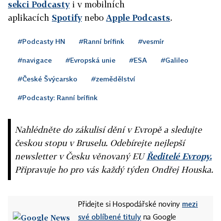
sekci Podcasty
i v mobilních
aplikacích
Spotify
nebo
Apple Podcasts
.
#Podcasty HN
#Ranní brífink
#vesmír
#navigace
#Evropská unie
#ESA
#Galileo
#České Švýcarsko
#zemědělství
#Podcasty: Ranní brífink
Nahlédněte do zákulisí dění v Evropě a sledujte
českou stopu v Bruselu. Odebírejte nejlepší
newsletter v Česku věnovaný EU
Ředitelé Evropy.
Připravuje ho pro vás každý týden Ondřej Houska.
mezi
Přidejte si Hospodářské noviny
své oblíbené tituly
na Google