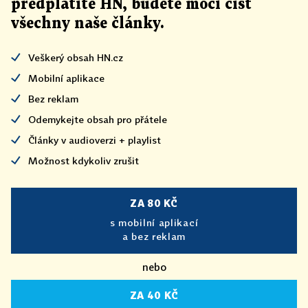
předplatíte HN, budete moci číst
všechny naše články
.
Veškerý obsah HN.cz
Mobilní aplikace
Bez reklam
Odemykejte obsah pro přátele
Články v audioverzi + playlist
Možnost kdykoliv zrušit
ZA 80 KČ
s mobilní aplikací
a bez reklam
nebo
ZA 40 KČ