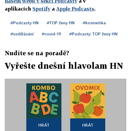
našem webu v sekci
Podcasty
a v
aplikacích
Spotify
a
Apple Podcasts
.
#Podcasty HN
#TOP ženy HN
#kosmetika
#vzdělávání
#covid-19
#Podcasty: TOP ženy HN
Nudíte se na poradě?
Vyřešte dnešní hlavolam HN
HRÁT
HRÁT