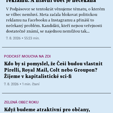
reklamu. A hlavní oběť je nečekaná
V Podpásovce se tentokrát věnujeme tématu, o kterém
se vůbec nemluví. Meta začala blokovat politickou
reklamu na Facebooku a Instagramu a přináší to
nečekaný problém. Kandidáti, kteří nejsou veřejnosti
dostatečně známí, se najednou nemůžou tak...
7. 8. 2026 ▪ 55:23 min.
PODCAST MOUCHA NA ZDI
Kdo by si pomyslel, že Češi budou vlastnit
Pirelli, Royal Mail, Colt nebo Groupon?
Žijeme v kapitalistické sci-fi
7. 8. 2026 ▪ 1 min. čtení
ZELENÁ OBEC ROKU
Když budeme atraktivní pro občany,