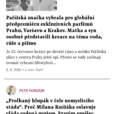
Pařížská značka vybrala pro globální
předpremiéru exkluzivních parfémů
Prahu, Varšavu a Krakov. Matka a syn
osobně představili kreace na téma voda,
růže a pižmo
Je 23. července krátce po deváté ráno a módní Pařížská
ulice v centru Prahy ještě spí. Přesto se tudy začínají
trousit vybraní lifestyloví...
8. 8. 2026 ▪ 4 min. čtení
PETR HONZEJK
„Prolhaný hlupák v čele nemyslícího
stáda“. Proč Milana Knížáka oslavuje
vláda vedená mužem, kterým umělec