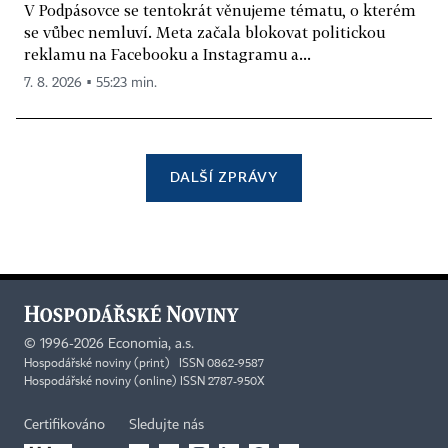
V Podpásovce se tentokrát věnujeme tématu, o kterém
se vůbec nemluví. Meta začala blokovat politickou
reklamu na Facebooku a Instagramu a...
7. 8. 2026 ▪ 55:23 min.
DALŠÍ ZPRÁVY
©
1996-2026
Economia, a.s.
Hospodářské noviny (print) ISSN 0862-9587
Hospodářské noviny (online) ISSN 2787-950X
Certifikováno
Sledujte nás