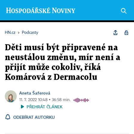
HN.cz
›
Podcasty
Děti musí být připravené na
neustálou změnu, mír není a
přijít může cokoliv, říká
Komárová z Dermacolu
Aneta Šaferová
11. 7. 2022 10:48 ▪ 36:58 min.
PŘEHRÁT ČLÁNEK
ODEBÍRAT AUTORKU