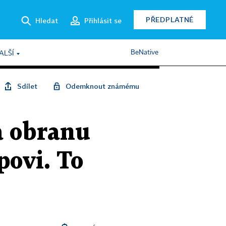
PŘEDPLATNÉ
Hledat
Přihlásit se
BeNative
ALŠÍ
Sdílet
Odemknout známému
a obranu
povi. To