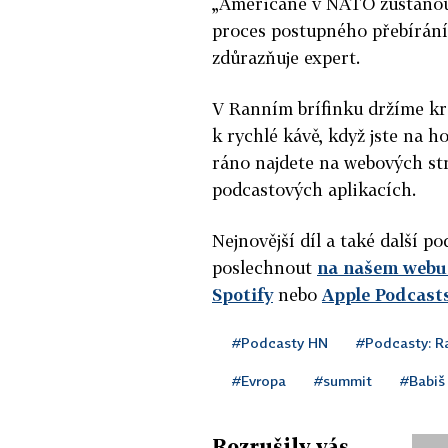
„Američané v NATO zůstanou, 
proces postupného přebírání
zdůrazňuje expert.
V Ranním brífinku držíme kr
k rychlé kávě, když jste na h
ráno najdete na webových st
podcastových aplikacích.
Nejnovější díl a také další 
poslechnout
na našem webu 
Spotify
nebo
Apple Podcast
#Podcasty HN
#Podcasty: Ra
#Evropa
#summit
#Babiš
Rozrušily vás