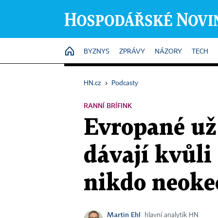
HOME
BYZNYS
ZPRÁVY
NÁZORY
TECH
HN.cz
›
Podcasty
RANNÍ BRÍFINK
Evropané už 
dávají kvůli
nikdo neokec
Martin Ehl
hlavní analytik HN