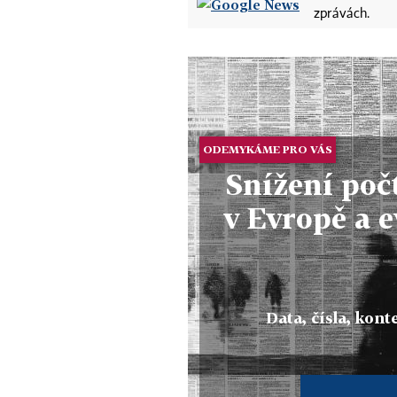
zprávách.
ODEMYKÁME PRO VÁS
Snížení poč
v Evropě a 
Data, čísla, konte