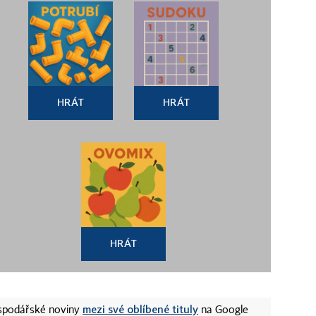
HRÁT
HRÁT
HRÁT
mezi své oblíbené tituly
ospodářské noviny
na Google