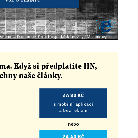
 asistentka Economia • Foto: Hospodářské noviny / Midjourney
ma. Když si předplatíte HN,
echny naše články
.
ZA 80 KČ
s mobilní aplikací
a bez reklam
nebo
ZA 40 KČ