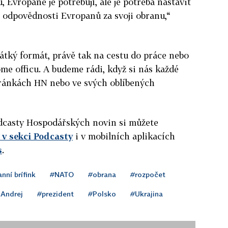
Evropané je potřebují, ale je potřeba nastavit
 odpovědnosti Evropanů za svoji obranu,“
átký formát, právě tak na cestu do práce nebo
ome officu. A budeme rádi, když si nás každé
ránkách HN nebo ve svých oblíbených
podcasty Hospodářských novin si můžete
v sekci Podcasty
i v mobilních aplikacích
s
.
nní brífink
#NATO
#obrana
#rozpočet
 Andrej
#prezident
#Polsko
#Ukrajina