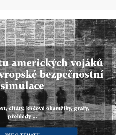
tu amerických vojáků
evropské bezpečnostní
simulace
xt, citáty, klíčové okamžiky, grafy,
přehledy ...
VŠE O TÉMATU