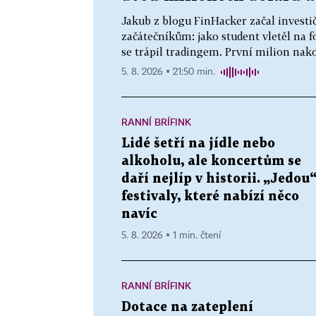
Jakub z blogu FinHacker začal investič
začátečníkům: jako student vletěl na fo
se trápil tradingem. První milion nako
5. 8. 2026 ▪ 21:50 min.
RANNÍ BRÍFINK
Lidé šetří na jídle nebo
alkoholu, ale koncertům se
daří nejlíp v historii. „Jedou
festivaly, které nabízí něco
navíc
5. 8. 2026 ▪ 1 min. čtení
RANNÍ BRÍFINK
Dotace na zateplení