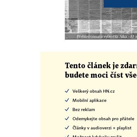
Přehled tématu vytvořila Aika - AI
Tento článek
je
zdar
budete moci číst vš
Veškerý obsah HN.cz
Mobilní aplikace
Bez reklam
Odemykejte obsah pro přátele
Články v audioverzi + playlist
Možnost kdykoliv zrušit