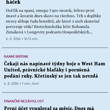
háček
Hořčík na spaní, omega-3 pro mozek, železo proti
únavě a kreatin dnes skoro na všechno. Trh s doplňky
stravy slibuje řadu benefitů, ale které z nich skutečně
potvrzuje věda? Biotechnoložka léčiv Bohumila
Zimáková v Longevity podcastu Hospodářských...
6. 8. 2026 ▪ 16:13 min.
RANNÍ BRÍFINK
Čekají nás napínavé týdny boje o West Ham
United, právnické blafáky i porušená
podání ruky. Křetínský se jen tak nevzdá
6. 8. 2026 ▪ 1 min. čtení
FINANČNÍ NEZÁVISLOST
První účet vynuloval za měsíc. Dnes má