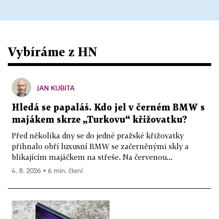
Vybíráme z HN
JAN KUBITA
Hledá se papaláš. Kdo jel v černém BMW s
majákem skrze „Turkovu“ křižovatku?
Před několika dny se do jedné pražské křižovatky
přihnalo obří luxusní BMW se začerněnými skly a
blikajícím majáčkem na střeše. Na červenou...
4. 8. 2026 ▪ 6 min. čtení