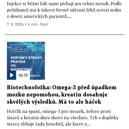
Injekce si běžní lidé sami píchají jen velmi neradi. Podle
průzkumů má k takové formě užívání léků averzi sedm
z deseti amerických pacientů....
7. 8. 2026 ▪ 4 min. čtení
16:13
Biotechnoložka: Omega-3 před úpadkem
mozku nepomohou, kreatin dosahuje
skvělých výsledků. Má to ale háček
Hořčík na spaní, omega-3 pro mozek, železo proti
únavě a kreatin dnes skoro na všechno. Trh s doplňky
stravy slibuje řadu benefitů, ale které z...