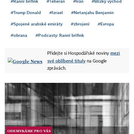
#Ranní brífink
#Teherán
#Írán
#Blízký východ
#Trump Donald
#Izrael
#Netanjahu Benjamin
#Spojené arabské emiráty
#zbrojení
#Evropa
#obrana
#Podcasty: Ranní brífink
mezi
Přidejte si Hospodářské noviny
své oblíbené tituly
na Google
zprávách.
ODEMYKÁME PRO VÁS