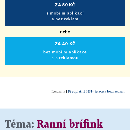
ZA 80 KČ
s mobilní aplikací
a bez reklam
nebo
ZA 40 KČ
bez mobilní aplikace
a s reklamou
|
Předplatné HN+ je zcela bez reklam.
Téma:
Ranní brífink