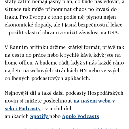
státy zatím nemají jasný plán, co bude následovat, a
situace tak může připomínat chaos po invazi do
Iráku. Pro Evropu z toho podle něj plynou nejen
ekonomické dopady, ale i jasná bezpečnostní lekce
– posílit vlastní obranu a snížit závislost na USA.
V Ranním brífinku držíme krátký formát, právě tak
na cestu do práce nebo k rychlé kávě, když jste na
home officu. A budeme rádi, když si nás každé ráno
najdete na webových stránkách HN nebo ve svých
oblíbených podcastových aplikacích.
Nejnovější díl a také další podcasty Hospodářských
novin si můžete poslechnout
na našem webu v
sekci Podcasty
i v mobilních
aplikacích
Spotify
nebo
Apple Podcasts
.