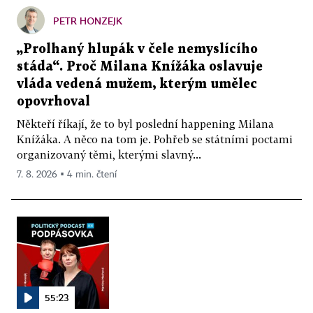
PETR HONZEJK
„Prolhaný hlupák v čele nemyslícího
stáda“. Proč Milana Knížáka oslavuje
vláda vedená mužem, kterým umělec
opovrhoval
Někteří říkají, že to byl poslední happening Milana
Knížáka. A něco na tom je. Pohřeb se státními poctami
organizovaný těmi, kterými slavný...
7. 8. 2026 ▪ 4 min. čtení
55:23