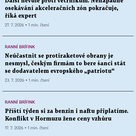
Další nevůle proti větrníkům. Nenápadné
osekávání akceleračních zón pokračuje,
říká expert
27. 7. 2026 ▪ 1 min. čtení
RANNÍ BRÍFINK
Neúčastnit se protiraketové obrany je
nesmysl, českým firmám to bere šanci stát
se dodavatelem evropského „patriotu“
23. 7. 2026 ▪ 1 min. čtení
RANNÍ BRÍFINK
Příští týden si za benzin i naftu připlatíme.
Konflikt v Hormuzu žene ceny vzhůru
17. 7. 2026 ▪ 1 min. čtení