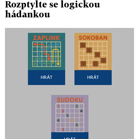
Rozptylte se logickou
hádankou
HRÁT
HRÁT