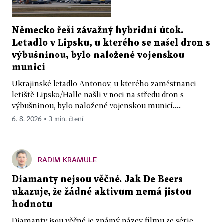
Německo řeší závažný hybridní útok.
Letadlo v Lipsku, u kterého se našel dron s
výbušninou, bylo naložené vojenskou
municí
Ukrajinské letadlo Antonov, u kterého zaměstnanci
letiště Lipsko/Halle našli v noci na středu dron s
výbušninou, bylo naložené vojenskou municí....
6. 8. 2026 ▪ 3 min. čtení
RADIM KRAMULE
Diamanty nejsou věčné. Jak De Beers
ukazuje, že žádné aktivum nemá jistou
hodnotu
Diamanty jsou věčné je známý název filmu ze série