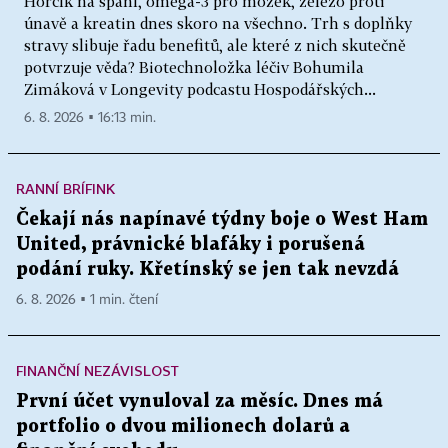
Hořčík na spaní, omega-3 pro mozek, železo proti
únavě a kreatin dnes skoro na všechno. Trh s doplňky
stravy slibuje řadu benefitů, ale které z nich skutečně
potvrzuje věda? Biotechnoložka léčiv Bohumila
Zimáková v Longevity podcastu Hospodářských...
6. 8. 2026 ▪ 16:13 min.
RANNÍ BRÍFINK
Čekají nás napínavé týdny boje o West Ham
United, právnické blafáky i porušená
podání ruky. Křetínský se jen tak nevzdá
6. 8. 2026 ▪ 1 min. čtení
FINANČNÍ NEZÁVISLOST
První účet vynuloval za měsíc. Dnes má
portfolio o dvou milionech dolarů a