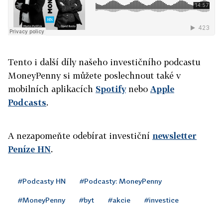
Tento i další díly našeho investičního podcastu
MoneyPenny si můžete poslechnout také v
mobilních aplikacích
Spotify
nebo
Apple
Podcasts
.
A nezapomeňte odebírat investiční
newsletter
Peníze HN
.
#Podcasty HN
#Podcasty: MoneyPenny
#MoneyPenny
#byt
#akcie
#investice