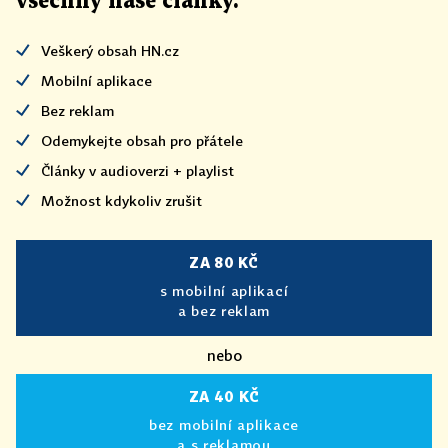
všechny naše články
.
Veškerý obsah HN.cz
Mobilní aplikace
Bez reklam
Odemykejte obsah pro přátele
Články v audioverzi + playlist
Možnost kdykoliv zrušit
ZA 80 KČ
s mobilní aplikací
a bez reklam
nebo
ZA 40 KČ
bez mobilní aplikace
a s reklamou