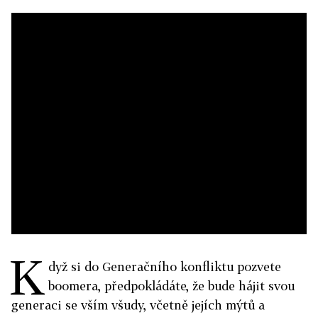
K
dyž si do Generačního konfliktu pozvete
boomera, předpokládáte, že bude hájit svou
generaci se vším všudy, včetně jejích mýtů a