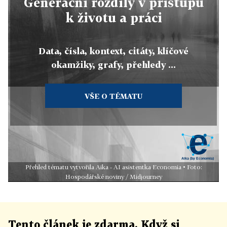
Generační rozdíly v přístupu
k životu a práci
Data, čísla, kontext, citáty, klíčové
okamžiky, grafy, přehledy ...
VŠE O TÉMATU
Přehled tématu vytvořila Aika - AI asistentka Economia • Foto:
Hospodářské noviny / Midjourney
Tento článek
je
zdarma. Když si