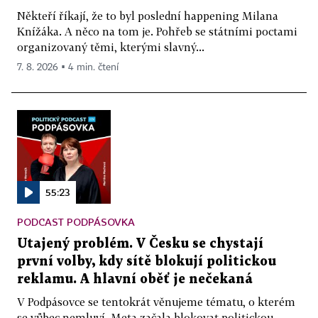
Někteří říkají, že to byl poslední happening Milana
Knížáka. A něco na tom je. Pohřeb se státními poctami
organizovaný těmi, kterými slavný...
7. 8. 2026 ▪ 4 min. čtení
55:23
PODCAST PODPÁSOVKA
Utajený problém. V Česku se chystají
první volby, kdy sítě blokují politickou
reklamu. A hlavní oběť je nečekaná
V Podpásovce se tentokrát věnujeme tématu, o kterém
se vůbec nemluví. Meta začala blokovat politickou