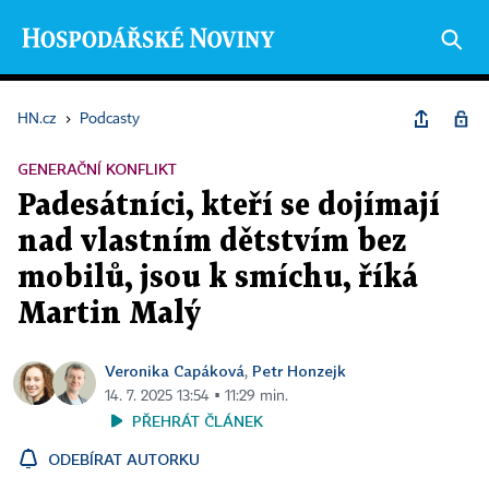
HN.cz
›
Podcasty
GENERAČNÍ KONFLIKT
Padesátníci, kteří se dojímají
nad vlastním dětstvím bez
mobilů, jsou k smíchu, říká
Martin Malý
Veronika Capáková
Petr Honzejk
,
14. 7. 2025 13:54 ▪ 11:29 min.
PŘEHRÁT ČLÁNEK
ODEBÍRAT AUTORKU