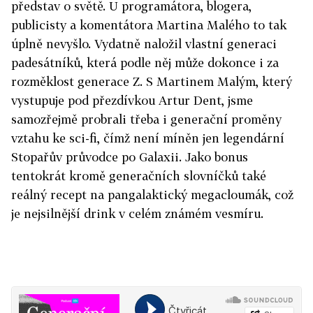
představ o světě. U programátora, blogera,
publicisty a komentátora Martina Malého to tak
úplně nevyšlo. Vydatně naložil vlastní generaci
padesátníků, která podle něj může dokonce i za
rozměklost generace Z. S Martinem Malým, který
vystupuje pod přezdívkou Artur Dent, jsme
samozřejmě probrali třeba i generační proměny
vztahu ke sci-fi, čímž není míněn jen legendární
Stopařův průvodce po Galaxii. Jako bonus
tentokrát kromě generačních slovníčků také
reálný recept na pangalaktický megacloumák, což
je nejsilnější drink v celém známém vesmíru.