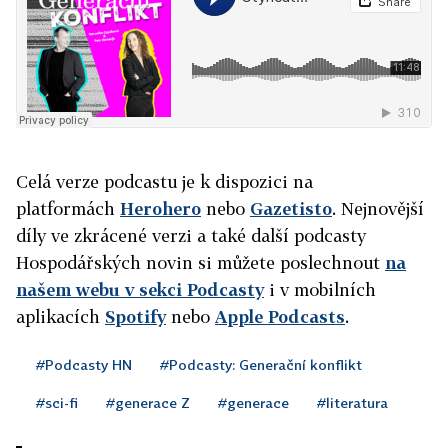
Celá verze podcastu je k dispozici na
platformách
Herohero
nebo
Gazetisto
.
Nejnovější
díly ve zkrácené verzi a také další podcasty
Hospodářských novin si můžete poslechnout
na
našem
webu v sekci Podcasty
i v mobilních
aplikacích
Spotify
nebo
Apple Podcasts
.
#Podcasty HN
#Podcasty: Generační konflikt
#sci-fi
#generace Z
#generace
#literatura