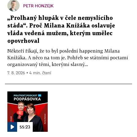
PETR HONZEJK
„Prolhaný hlupák v čele nemyslícího
stáda“. Proč Milana Knížáka oslavuje
vláda vedená mužem, kterým umělec
opovrhoval
Někteří říkají, že to byl poslední happening Milana
Knížáka. A něco na tom je. Pohřeb se státními poctami
organizovaný těmi, kterými slavný...
7. 8. 2026 ▪ 4 min. čtení
55:23