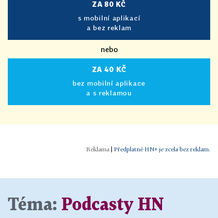
ZA 80 KČ
s mobilní aplikací
a bez reklam
nebo
ZA 40 KČ
bez mobilní aplikace
a s reklamou
|
Předplatné HN+ je zcela bez reklam.
Téma:
Podcasty HN