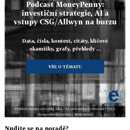
Podcast MoneyPenny:
investiční strategie, AI a
vstupy CSG/Allwyn na burzu
Data, čísla, kontext, citáty, klíčové
okamžiky, grafy, přehledy ...
VŠE O TÉMATU
Přehled tématu vytvořila Aika - AI asistentka Economia • Foto:
Hospodářské noviny / Midjourney
Nudíte se na poradě?