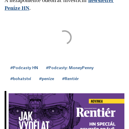
A nezapomeňte odebírat investiční
newsletter
Peníze HN
.
#Podcasty HN
#Podcasty: MoneyPenny
#bohatství
#peníze
#Rentiér