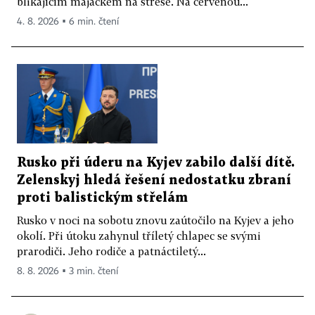
blikajícím majáčkem na střeše. Na červenou...
4. 8. 2026 ▪ 6 min. čtení
Rusko při úderu na Kyjev zabilo další dítě.
Zelenskyj hledá řešení nedostatku zbraní
proti balistickým střelám
Rusko v noci na sobotu znovu zaútočilo na Kyjev a jeho
okolí. Při útoku zahynul tříletý chlapec se svými
prarodiči. Jeho rodiče a patnáctiletý...
8. 8. 2026 ▪ 3 min. čtení