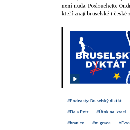
není nuda. Poslouchejte Ondř
kteří znají bruselské i české z
#Podcasty: Bruselský diktát
#Fiala Petr
#Útok na Izrael
#hranice
#migrace
#Evro