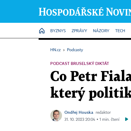
HOME
BYZNYS
ZPRÁVY
NÁZORY
TECH
HN.cz
›
Podcasty
PODCAST BRUSELSKÝ DIKTÁT
Co Petr Fial
který politi
Ondřej Houska
redaktor
31. 10. 2023 20:04 ▪ 1 min. čtení