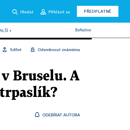
PŘEDPLATNÉ
Hledat
Přihlásit se
BeNative
ALŠÍ
Sdílet
Odemknout známému
 v Bruselu. A
 trpaslík?
ODEBÍRAT AUTORA