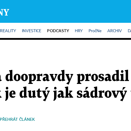
PODCASTY
REALITY
INVESTICE
HRY
PročNe
ARCHIV
D
a doopravdy prosadil
k je dutý jak sádrový
PŘEHRÁT ČLÁNEK