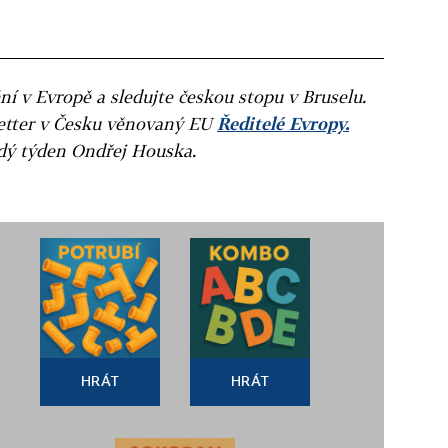
ní v Evropě a sledujte českou stopu v Bruselu.
letter v Česku věnovaný EU
Ředitelé Evropy.
ždý týden Ondřej Houska.
HRÁT
HRÁT