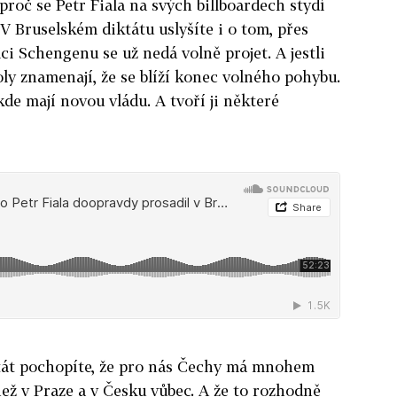
proč se Petr Fiala na svých billboardech stydí
? V Bruselském diktátu uslyšíte i o tom, přes
ci Schengenu se už nedá volně projet. A jestli
oly znamenají, že se blíží konec volného pohybu.
de mají novou vládu. A tvoří ji některé
tát pochopíte, že pro nás Čechy má mnohem
ež v Praze a v Česku vůbec. A že to rozhodně