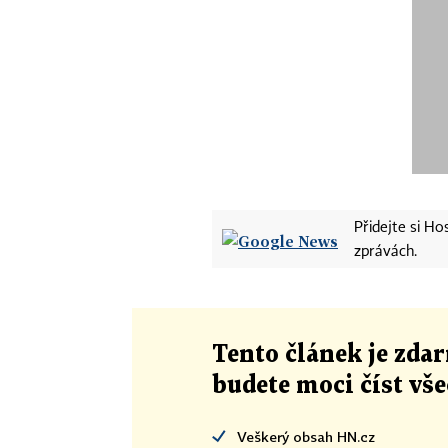
Přidejte si H
zprávách.
Tento článek
je
zdar
budete moci číst vš
Veškerý obsah HN.cz