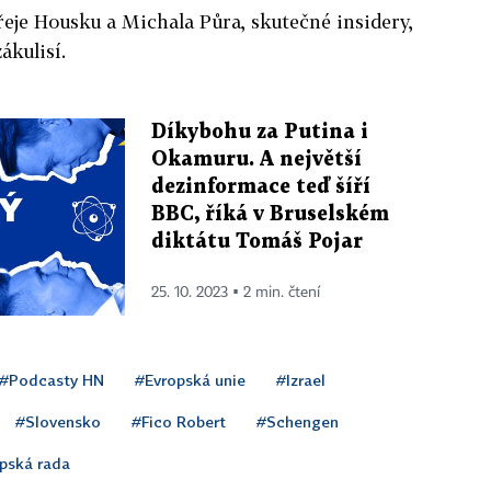
eje Housku a Michala Půra, skutečné insidery,
ákulisí.
Díkybohu za Putina i
Okamuru. A největší
dezinformace teď šíří
BBC, říká v Bruselském
diktátu Tomáš Pojar
25. 10. 2023 ▪ 2 min. čtení
#Podcasty HN
#Evropská unie
#Izrael
#Slovensko
#Fico Robert
#Schengen
pská rada