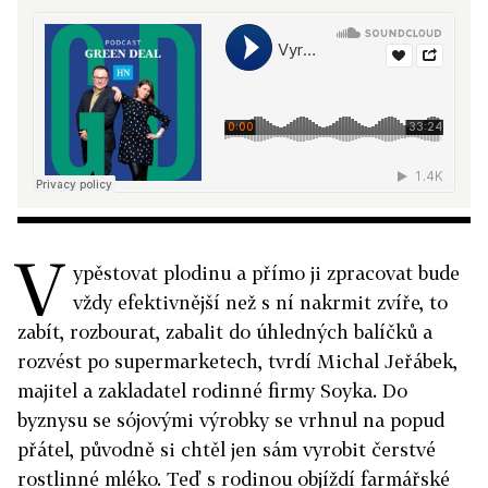
V
ypěstovat plodinu a přímo ji zpracovat bude
vždy efektivnější než s ní nakrmit zvíře, to
zabít, rozbourat, zabalit do úhledných balíčků a
rozvést po supermarketech, tvrdí Michal Jeřábek,
majitel a zakladatel rodinné firmy Soyka. Do
byznysu se sójovými výrobky se vrhnul na popud
přátel, původně si chtěl jen sám vyrobit čerstvé
rostlinné mléko. Teď s rodinou objíždí farmářské