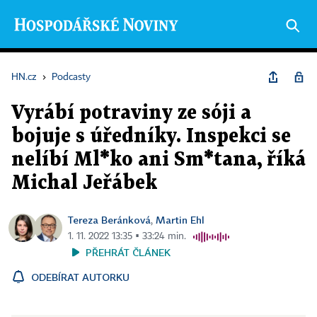
HN.cz
›
Podcasty
Vyrábí potraviny ze sóji a
bojuje s úředníky. Inspekci se
nelíbí Ml*ko ani Sm*tana, říká
Michal Jeřábek
Tereza Beránková
Martin Ehl
,
1. 11. 2022 13:35 ▪ 33:24 min.
PŘEHRÁT ČLÁNEK
ODEBÍRAT AUTORKU