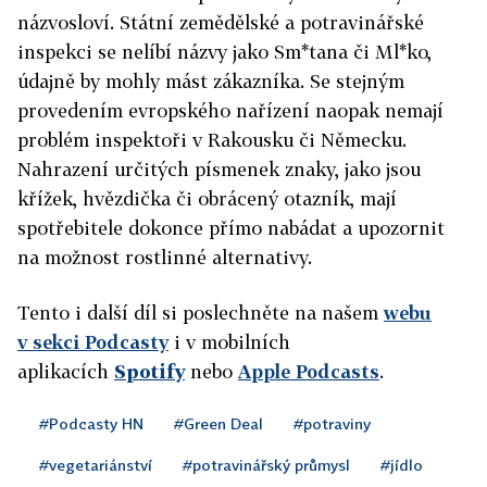
názvosloví. Státní zemědělské a potravinářské
inspekci se nelíbí názvy jako Sm*tana či Ml*ko,
údajně by mohly mást zákazníka. Se stejným
provedením evropského nařízení naopak nemají
problém inspektoři v Rakousku či Německu.
Nahrazení určitých písmenek znaky, jako jsou
křížek, hvězdička či obrácený otazník, mají
spotřebitele dokonce přímo nabádat a upozornit
na možnost rostlinné alternativy.
Tento i další díl si poslechněte na
našem
webu
v sekci Podcasty
i v mobilních
aplikacích
Spotify
nebo
Apple Podcasts
.
#Podcasty HN
#Green Deal
#potraviny
#vegetariánství
#potravinářský průmysl
#jídlo