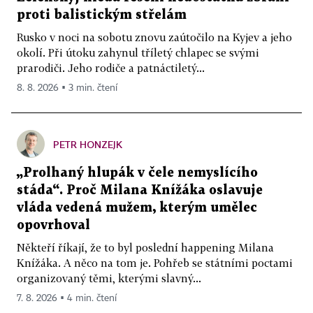
proti balistickým střelám
Rusko v noci na sobotu znovu zaútočilo na Kyjev a jeho
okolí. Při útoku zahynul tříletý chlapec se svými
prarodiči. Jeho rodiče a patnáctiletý...
8. 8. 2026 ▪ 3 min. čtení
PETR HONZEJK
„Prolhaný hlupák v čele nemyslícího
stáda“. Proč Milana Knížáka oslavuje
vláda vedená mužem, kterým umělec
opovrhoval
Někteří říkají, že to byl poslední happening Milana
Knížáka. A něco na tom je. Pohřeb se státními poctami
organizovaný těmi, kterými slavný...
7. 8. 2026 ▪ 4 min. čtení