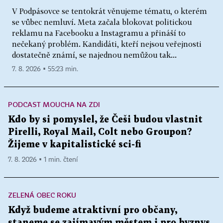
V Podpásovce se tentokrát věnujeme tématu, o kterém
se vůbec nemluví. Meta začala blokovat politickou
reklamu na Facebooku a Instagramu a přináší to
nečekaný problém. Kandidáti, kteří nejsou veřejnosti
dostatečně známí, se najednou nemůžou tak...
7. 8. 2026 ▪ 55:23 min.
PODCAST MOUCHA NA ZDI
Kdo by si pomyslel, že Češi budou vlastnit
Pirelli, Royal Mail, Colt nebo Groupon?
Žijeme v kapitalistické sci-fi
7. 8. 2026 ▪ 1 min. čtení
ZELENÁ OBEC ROKU
Když budeme atraktivní pro občany,
staneme se zajímavým městem i pro byznys,