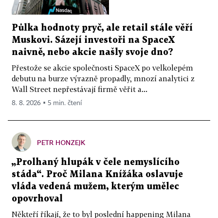
Půlka hodnoty pryč, ale retail stále věří
Muskovi. Sázejí investoři na SpaceX
naivně, nebo akcie našly svoje dno?
Přestože se akcie společnosti SpaceX po velkolepém
debutu na burze výrazně propadly, mnozí analytici z
Wall Street nepřestávají firmě věřit a...
8. 8. 2026 ▪ 5 min. čtení
PETR HONZEJK
„Prolhaný hlupák v čele nemyslícího
stáda“. Proč Milana Knížáka oslavuje
vláda vedená mužem, kterým umělec
opovrhoval
Někteří říkají, že to byl poslední happening Milana