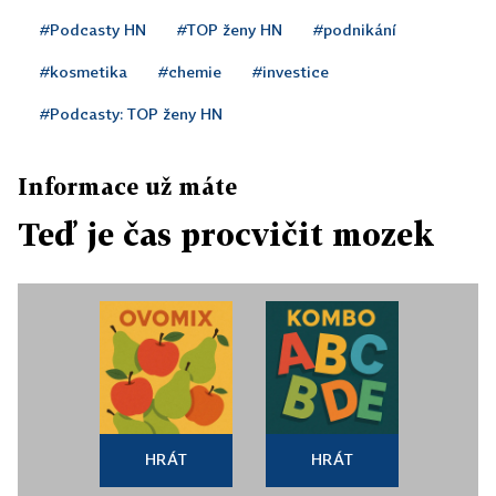
#Podcasty HN
#TOP ženy HN
#podnikání
#kosmetika
#chemie
#investice
#Podcasty: TOP ženy HN
Informace už máte
Teď je čas procvičit mozek
HRÁT
HRÁT