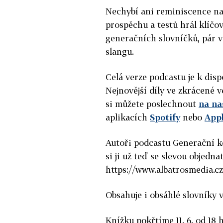
Nechybí ani reminiscence na 
prospěchu a testů hrál klíčo
generačních slovníčků, pár 
slangu.
Celá verze podcastu je k dis
Nejnovější díly ve zkrácené 
si můžete poslechnout
na n
aplikacích
Spotify
nebo
App
Autoři podcastu Generační k
si ji už teď se slevou objedna
https://www.albatrosmedia.cz
Obsahuje i obsáhlé slovníky
Knížku pokřtíme 11. 6. od 18 