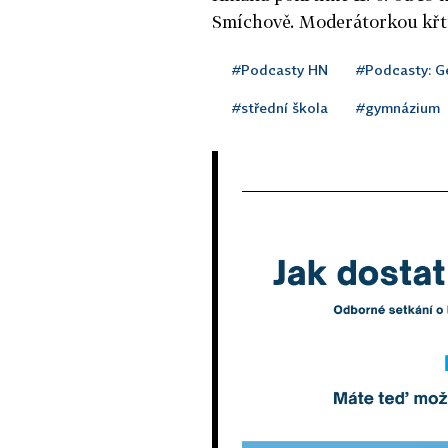
Smíchově. Moderátorkou křt
#Podcasty HN
#Podcasty: Ge
#střední škola
#gymnázium