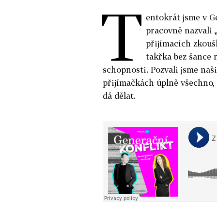
T
entokrát jsme v G
pracovně nazvali 
přijímacích zkouš
takřka bez šance n
schopnosti. Pozvali jsme naš
přijímačkách úplně všechno, a
dá dělat.