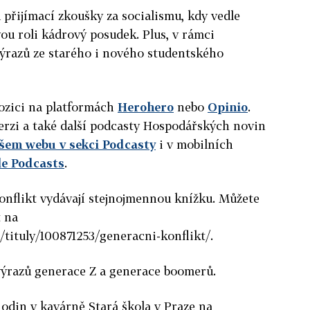
přijímací zkoušky za socialismu, kdy vedle
vou roli kádrový posudek. Plus, v rámci
výrazů ze starého i nového studentského
pozici na platformách
Herohero
nebo
Opinio
.
verzi a také další podcasty Hospodářských novin
ašem
webu v sekci Podcasty
i v mobilních
le Podcasts
.
onflikt vydávají stejnojmennou knížku. Můžete
t na
/tituly/100871253/generacni-konflikt/.
 výrazů generace Z a generace boomerů.
hodin v kavárně Stará škola v Praze na