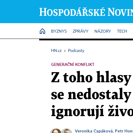
HOME
BYZNYS
ZPRÁVY
NÁZORY
TECH
HN.cz
›
Podcasty
GENERAČNÍ KONFLIKT
Z toho hlasy
se nedostaly 
ignorují živ
Veronika Capáková
Petr Hon
,