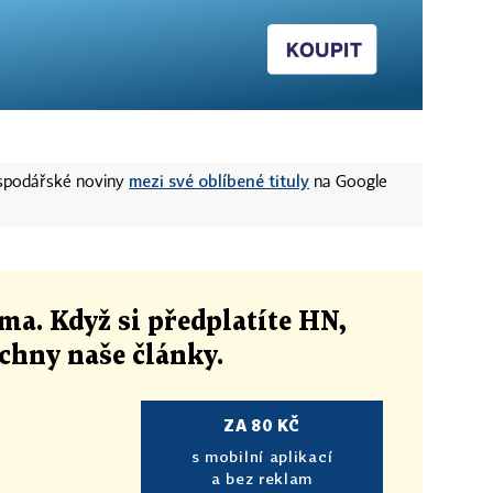
mezi své oblíbené tituly
ospodářské noviny
na Google
ma. Když si předplatíte HN,
echny naše články
.
ZA 80 KČ
s mobilní aplikací
a bez reklam