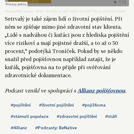
Hospodářské noviny
·
Strach, že budu ve stáří rodině na obtíž? Dá se proti tomu pojistit a odečíst si to z daní
Setrvalý je také zájem lidí o životní pojištění. Při
něm se zjišťuje mimo jiné zdravotní stav klienta.
„Lidé s nadváhou či kuřáci jsou
z hlediska pojištění
více
rizikoví a mají pojistné dražší, a to až o 50
procent,“ podotýká Troníček. Pokud by se někdo
snažil před pojišťovnou například zatajit, že je
kuřák, pojišťovna na to přijde při ověřování
zdravotnické dokumentace.
Podcast vznikl ve spolupráci s
Allianz pojišťovnou
.
#pojištění
#životní pojištění
#pojišťovna
#stárnutí populace
#zdravotní pojištění
#stáří
#Allianz
#Podcasty: BeNative