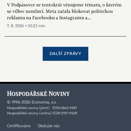
V Podpásovce se tentokrát věnujeme tématu, o kterém
se vůbec nemluví. Meta začala blokovat politickou
reklamu na Facebooku a Instagramu a...
7. 8. 2026 ▪ 55:23 min.
DALŠÍ ZPRÁVY
©
1996-2026
Economia, a.s.
Hospodářské noviny (print) ISSN 0862-9587
Hospodářské noviny (online) ISSN 2787-950X
Certifikováno
Sledujte nás