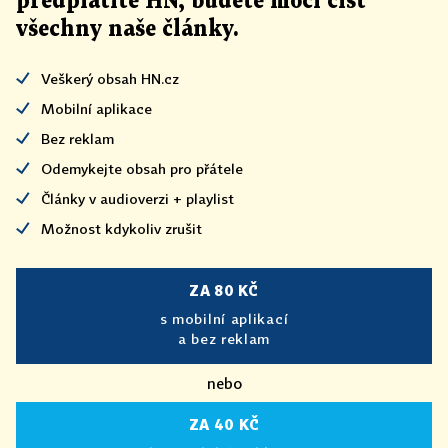
předplatíte HN, budete moci číst
všechny naše články
.
Veškerý obsah HN.cz
Mobilní aplikace
Bez reklam
Odemykejte obsah pro přátele
Články v audioverzi + playlist
Možnost kdykoliv zrušit
ZA 80 KČ
s mobilní aplikací
a bez reklam
nebo
ZA 40 KČ