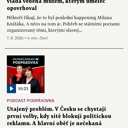
vláda vedená mužem, kterým umělec
opovrhoval
Někteří říkají, že to byl poslední happening Milana
Knížáka. A něco na tom je. Pohřeb se státními poctami
organizovaný těmi, kterými slavný...
7. 8. 2026 ▪ 4 min. čtení
55:23
PODCAST PODPÁSOVKA
Utajený problém. V Česku se chystají
první volby, kdy sítě blokují politickou
reklamu. A hlavní oběť je nečekaná