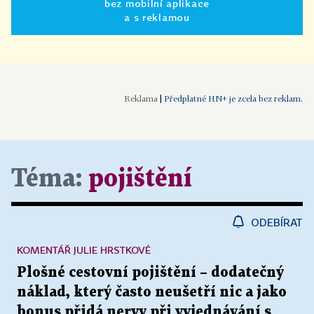
bez mobilní aplikace
a s reklamou
|
Předplatné HN+ je zcela bez reklam.
Téma:
pojištění
ODEBÍRAT
KOMENTÁŘ JULIE HRSTKOVÉ
Plošné cestovní pojištění – dodatečný
náklad, který často neušetří nic a jako
bonus přidá nervy při vyjednávání s