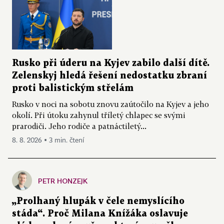
Rusko při úderu na Kyjev zabilo další dítě.
Zelenskyj hledá řešení nedostatku zbraní
proti balistickým střelám
Rusko v noci na sobotu znovu zaútočilo na Kyjev a jeho
okolí. Při útoku zahynul tříletý chlapec se svými
prarodiči. Jeho rodiče a patnáctiletý...
8. 8. 2026 ▪ 3 min. čtení
PETR HONZEJK
„Prolhaný hlupák v čele nemyslícího
stáda“. Proč Milana Knížáka oslavuje