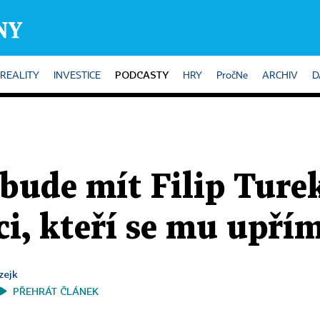
PODCASTY
REALITY
INVESTICE
HRY
PročNe
ARCHIV
D
bude mít Filip Turek
ci, kteří se mu upří
zejk
PŘEHRÁT ČLÁNEK