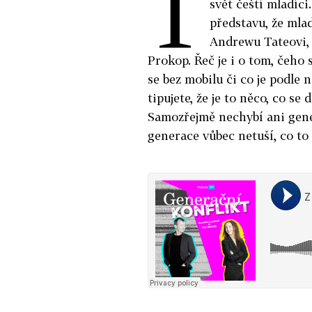
T
svět čeští mladíc
představu, že mlad
Andrewu Tateovi, 
Prokop. Řeč je i o tom, čeho 
se bez mobilu či co je podle
tipujete, že je to něco, co se 
Samozřejmě nechybí ani gener
generace vůbec netuší, co to 