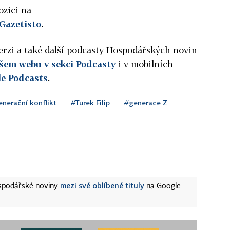
ozici na
Gazetisto
.
verzi a také další podcasty Hospodářských novin
ašem
webu v sekci Podcasty
i v mobilních
le Podcasts
.
nerační konflikt
#Turek Filip
#generace Z
mezi své oblíbené tituly
ospodářské noviny
na Google