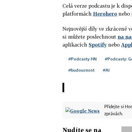
Celá verze podcastu je k disp
platformách
Herohero
nebo
Nejnovější díly ve zkrácené 
si můžete poslechnout
na n
aplikacích
Spotify
nebo
App
#Podcasty HN
#Podcasty: Ge
#budoucnost
#AI
Přidejte si H
zprávách.
Nudíte se na