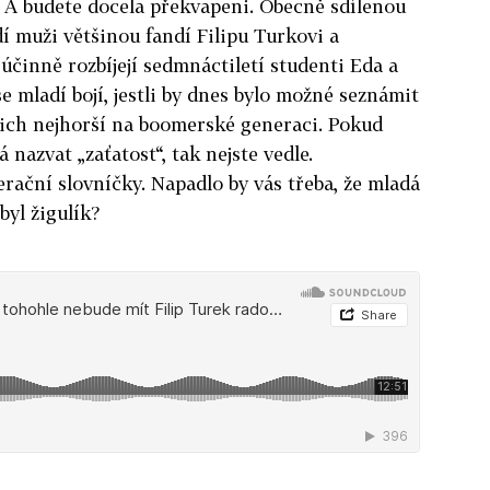
i. A budete docela překvapeni. Obecně sdílenou
í muži většinou fandí Filipu Turkovi a
účinně rozbíjejí sedmnáctiletí studenti Eda a
se mladí bojí, jestli by dnes bylo možné seznámit
 nich nejhorší na boomerské generaci. Pokud
dá nazvat „zaťatost“, tak nejste vedle.
ační slovníčky. Napadlo by vás třeba, že mladá
byl žigulík?