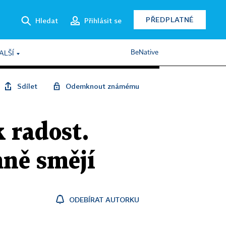
PŘEDPLATNÉ
Hledat
Přihlásit se
BeNative
ALŠÍ
Sdílet
Odemknout známému
 radost.
mně smějí
ODEBÍRAT AUTORKU