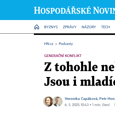
HOME
BYZNYS
ZPRÁVY
NÁZORY
TECH
HN.cz
›
Podcasty
GENERAČNÍ KONFLIKT
Z tohohle ne
Jsou i mladí
Veronika Capáková
Petr Hon
,
6. 5. 2025 10:43 ▪ 1 min. čtení