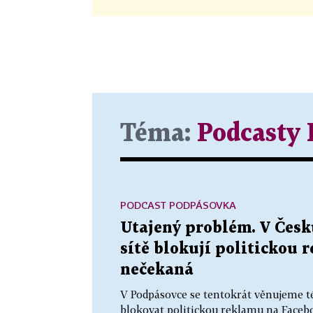
Téma:
Podcasty
PODCAST PODPÁSOVKA
Utajený problém. V Česku
sítě blokují politickou 
nečekaná
V Podpásovce se tentokrát věnujeme t
blokovat politickou reklamu na Faceb