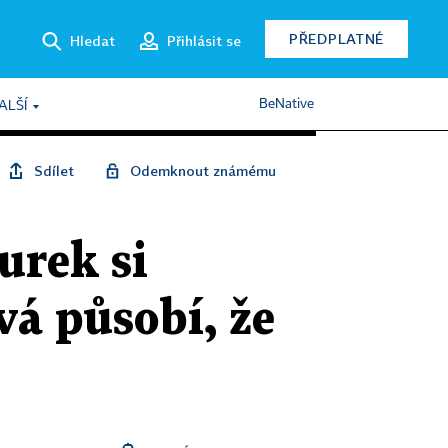
PŘEDPLATNÉ
Hledat
Přihlásit se
BeNative
ALŠÍ
Sdílet
Odemknout známému
urek si
vá působí, že