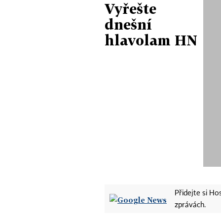
Vyřešte
dnešní
hlavolam HN
Přidejte si H
zprávách.