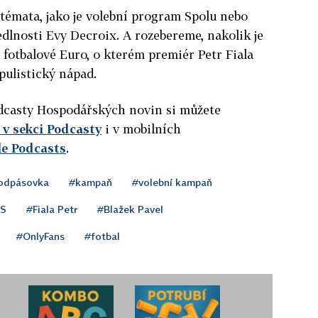
 témata, jako je volební program Spolu nebo
dlnosti Evy Decroix. A rozebereme, nakolik je
 fotbalové Euro, o kterém premiér Petr Fiala
opulistický nápad.
podcasty Hospodářských novin si můžete
v sekci Podcasty
i v mobilních
le Podcasts
.
odpásovka
#kampaň
#volební kampaň
S
#Fiala Petr
#Blažek Pavel
#OnlyFans
#fotbal