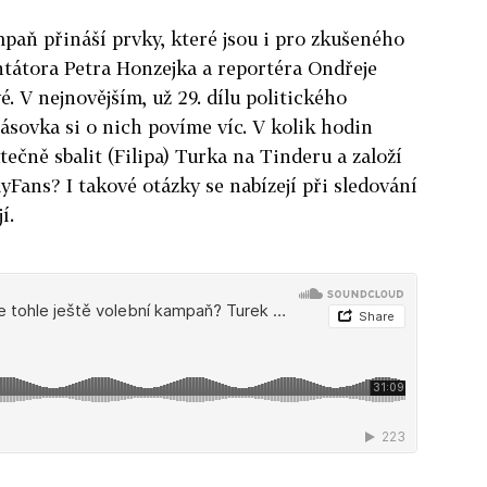
paň přináší prvky, které jsou i pro zkušeného
tátora Petra Honzejka a reportéra Ondřeje
é. V nejnovějším, už 29. dílu politického
sovka si o nich povíme víc. V kolik hodin
utečně sbalit (Filipa) Turka na Tinderu a založí
yFans? I takové otázky se nabízejí při sledování
jí.