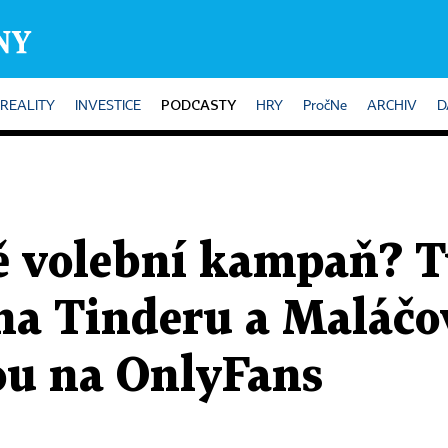
PODCASTY
REALITY
INVESTICE
HRY
PročNe
ARCHIV
D
tě volební kampaň? T
 na Tinderu a Maláčo
ou na OnlyFans