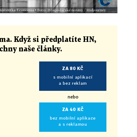
 asistentka Economia • Foto: Hospodářské noviny / Midjourney
ma. Když si předplatíte HN,
echny naše články
.
ZA 80 KČ
s mobilní aplikací
a bez reklam
nebo
ZA 40 KČ
bez mobilní aplikace
a s reklamou