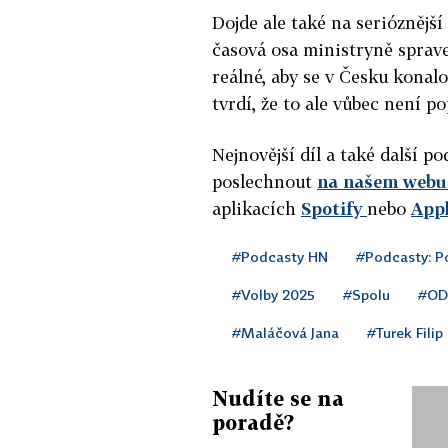
Dojde ale také na serióznější
časová osa ministryně sprave
reálné, aby se v Česku konalo
tvrdí, že to ale vůbec není p
Nejnovější díl a také další 
poslechnout
na našem webu 
aplikacích
Spotify
nebo
App
#Podcasty HN
#Podcasty: P
#Volby 2025
#Spolu
#OD
#Maláčová Jana
#Turek Filip
Nudíte se na
poradě?