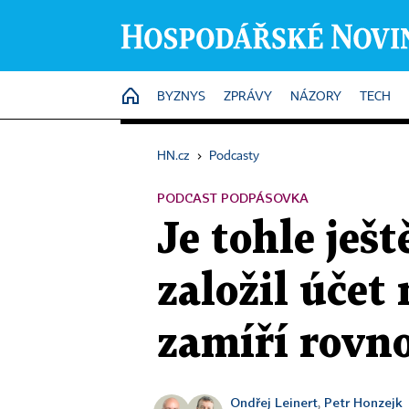
HOME
BYZNYS
ZPRÁVY
NÁZORY
TECH
HN.cz
›
Podcasty
PODCAST PODPÁSOVKA
Je tohle ješ
založil účet
zamíří rovn
Ondřej Leinert
Petr Honzejk
,