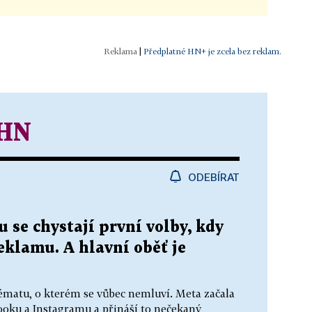
|
Předplatné HN+ je zcela bez reklam.
 HN
ODEBÍRAT
 se chystají první volby, kdy
reklamu. A hlavní oběť je
ématu, o kterém se vůbec nemluví. Meta začala
ooku a Instagramu a přináší to nečekaný