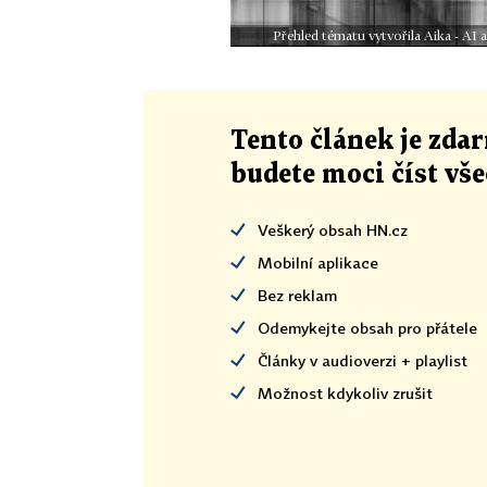
Přehled tématu vytvořila Aika - AI
Tento článek
je
zdar
budete moci číst vš
Veškerý obsah HN.cz
Mobilní aplikace
Bez reklam
Odemykejte obsah pro přátele
Články v audioverzi + playlist
Možnost kdykoliv zrušit