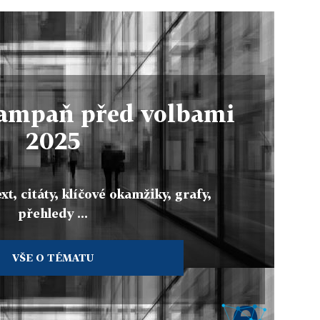
kampaň před volbami
2025
xt, citáty, klíčové okamžiky, grafy,
přehledy ...
VŠE O TÉMATU