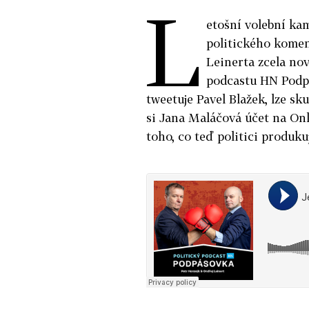
L
etošní volební kam
politického komen
Leinerta zcela nov
podcastu HN Podpá
tweetuje Pavel Blažek, lze sk
si Jana Maláčová účet na Onl
toho, co teď politici produku