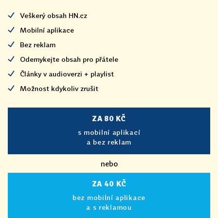
Veškerý obsah HN.cz
Mobilní aplikace
Bez reklam
Odemykejte obsah pro přátele
Články v audioverzi + playlist
Možnost kdykoliv zrušit
ZA 80 KČ
s mobilní aplikací
a bez reklam
nebo
ZA 40 KČ
bez mobilní aplikace
a s reklamou