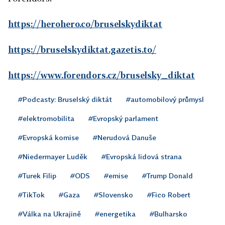
https://herohero.co/bruselskydiktat
https://bruselskydiktat.gazetis.to/
https://www.forendors.cz/bruselsky_diktat
#Podcasty: Bruselský diktát
#automobilový průmysl
#elektromobilita
#Evropský parlament
#Evropská komise
#Nerudová Danuše
#Niedermayer Luděk
#Evropská lidová strana
#Turek Filip
#ODS
#emise
#Trump Donald
#TikTok
#Gaza
#Slovensko
#Fico Robert
#Válka na Ukrajině
#energetika
#Bulharsko