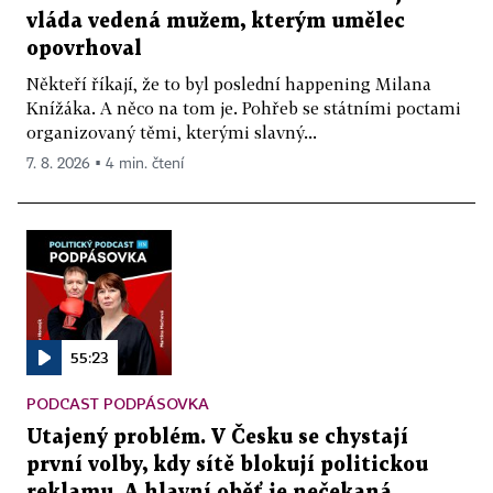
vláda vedená mužem, kterým umělec
opovrhoval
Někteří říkají, že to byl poslední happening Milana
Knížáka. A něco na tom je. Pohřeb se státními poctami
organizovaný těmi, kterými slavný...
7. 8. 2026 ▪ 4 min. čtení
55:23
PODCAST PODPÁSOVKA
Utajený problém. V Česku se chystají
první volby, kdy sítě blokují politickou
reklamu. A hlavní oběť je nečekaná