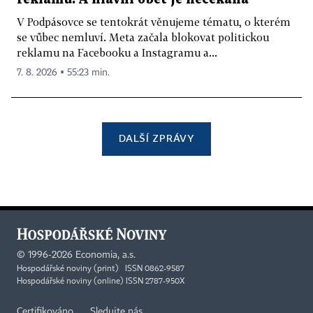
V Podpásovce se tentokrát věnujeme tématu, o kterém
se vůbec nemluví. Meta začala blokovat politickou
reklamu na Facebooku a Instagramu a...
7. 8. 2026 ▪ 55:23 min.
DALŠÍ ZPRÁVY
©
1996-2026
Economia, a.s.
Hospodářské noviny (print) ISSN 0862-9587
Hospodářské noviny (online) ISSN 2787-950X
Certifikováno
Sledujte nás