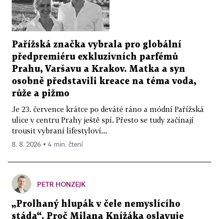
Pařížská značka vybrala pro globální
předpremiéru exkluzivních parfémů
Prahu, Varšavu a Krakov. Matka a syn
osobně představili kreace na téma voda,
růže a pižmo
Je 23. července krátce po deváté ráno a módní Pařížská
ulice v centru Prahy ještě spí. Přesto se tudy začínají
trousit vybraní lifestyloví...
8. 8. 2026 ▪ 4 min. čtení
PETR HONZEJK
„Prolhaný hlupák v čele nemyslícího
stáda“. Proč Milana Knížáka oslavuje