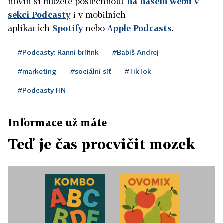
novin si můžete poslechnout
na našem webu v
sekci Podcasty
i v mobilních
aplikacích
Spotify
nebo
Apple Podcasts
.
#Podcasty: Ranní brífink
#Babiš Andrej
#marketing
#sociální síť
#TikTok
#Podcasty HN
Informace už máte
Teď je čas procvičit mozek