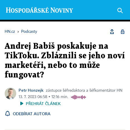
HN.cz
›
Podcasty
Andrej Babiš poskakuje na
TikToku. Zbláznili se jeho noví
marketéři, nebo to může
fungovat?
Petr Honzejk
zástupce šéfredaktora a šéfkomentátor HN
13. 7. 2023 06:58 ▪ 12:16 min.
PŘEHRÁT ČLÁNEK
ODEBÍRAT AUTORA