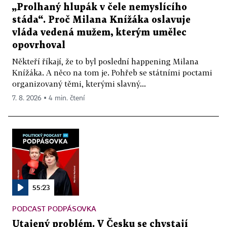
„Prolhaný hlupák v čele nemyslícího
stáda“. Proč Milana Knížáka oslavuje
vláda vedená mužem, kterým umělec
opovrhoval
Někteří říkají, že to byl poslední happening Milana
Knížáka. A něco na tom je. Pohřeb se státními poctami
organizovaný těmi, kterými slavný...
7. 8. 2026 ▪ 4 min. čtení
55:23
PODCAST PODPÁSOVKA
Utajený problém. V Česku se chystají