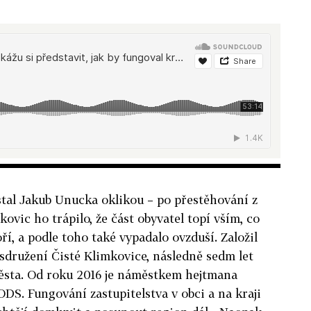
ostal Jakub Unucka oklikou – po přestěhování z
ovic ho trápilo, že část obyvatel topí vším, co
í, a podle toho také vypadalo ovzduší. Založil
sdružení Čisté Klimkovice, následně sedm let
města. Od roku 2016 je náměstkem hejtmana
DS. Fungování zastupitelstva v obci a na kraji