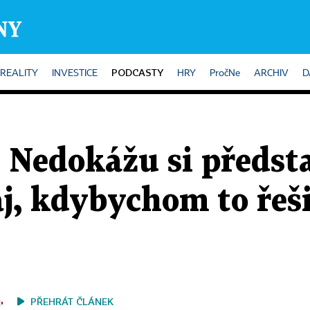
PODCASTY
REALITY
INVESTICE
HRY
PročNe
ARCHIV
D
 Nedokážu si předsta
j, kdybychom to řeši
PŘEHRÁT ČLÁNEK