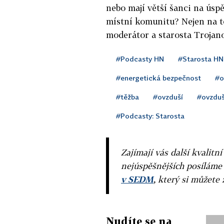
nebo mají větší šanci na úspě
místní komunitu?
Nejen na t
moderátor a starosta Trojano
#Podcasty HN
#Starosta HN
#energetická bezpečnost
#o
#těžba
#ovzduší
#ovzduš
#Podcasty: Starosta
Zajímají vás další kvalit
nejúspěšnějších posíláme
v SEDM
, který si můžete 
Nudíte se na