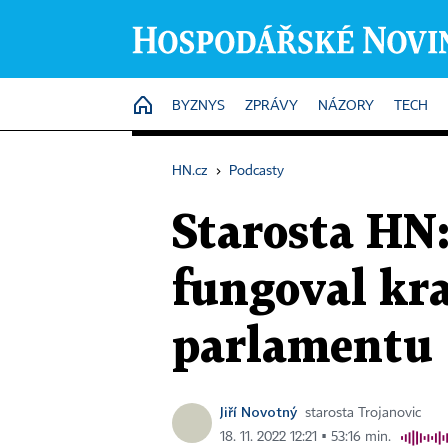
HOME
BYZNYS
ZPRÁVY
NÁZORY
TECH
HN.cz
›
Podcasty
Starosta HN:
fungoval kra
parlamentu
Jiří Novotný
starosta Trojanovic
18. 11. 2022 12:21 ▪ 53:16 min.