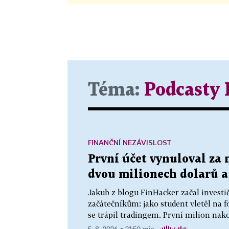
Téma:
Podcasty
FINANČNÍ NEZÁVISLOST
První účet vynuloval za 
dvou milionech dolarů a
Jakub z blogu FinHacker začal investič
začátečníkům: jako student vletěl na fo
se trápil tradingem. První milion nako