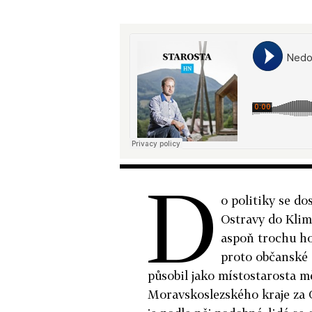
D
o politiky se d
Ostravy do Klimk
aspoň trochu hoř
proto občanské 
působil jako místostarosta 
Moravskoslezského kraje za O