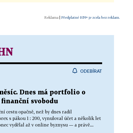
|
Předplatné HN+ je zcela bez reklam.
 HN
ODEBÍRAT
měsíc. Dnes má portfolio o
 finanční svobodu
ní cestu opačně, než by dnes radil
rex s pákou 1 : 200, vynuloval účet a několik let
nec vydělal až v online byznysu — a právě...