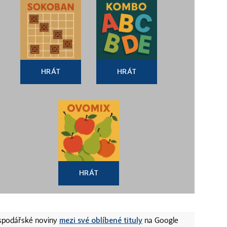
HRÁT
HRÁT
HRÁT
mezi své oblíbené tituly
ospodářské noviny
na Google