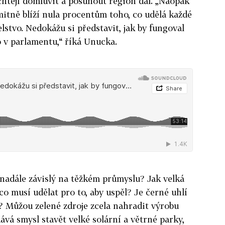
 chtějí domluvit a posunout region dál. „Naopak
mitně blíží nula procentům toho, co udělá každé
lstvo. Nedokážu si představit, jak by fungoval
o v parlamentu,“ říká Unucka.
nadále závislý na těžkém průmyslu? Jak velká
o musí udělat pro to, aby uspěl? Je černé uhlí
? Můžou zelené zdroje zcela nahradit výrobu
dává smysl stavět velké solární a větrné parky,