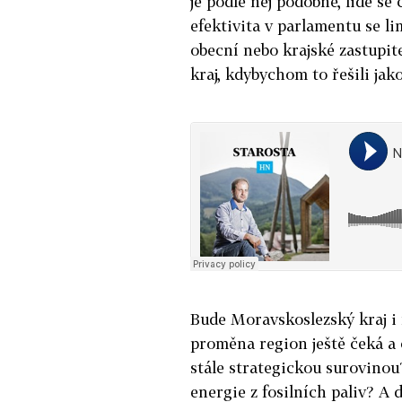
je podle něj podobné, lidé se
efektivita v parlamentu se li
obecní nebo krajské zastupite
kraj, kdybychom to řešili jak
Bude Moravskoslezský kraj i 
proměna region ještě čeká a c
stále strategickou surovinou
energie z fosilních paliv? A 