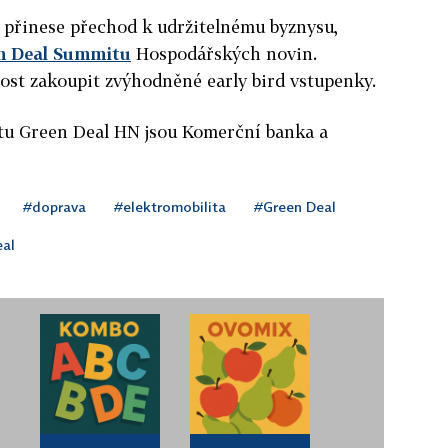
u přinese přechod k udržitelnému byznysu,
n Deal Summitu
Hospodářských novin.
st zakoupit zvýhodněné early bird vstupenky.
tu Green Deal HN jsou Komerční banka a
#doprava
#elektromobilita
#Green Deal
eal