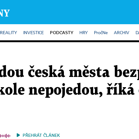
PODCASTY
REALITY
INVESTICE
HRY
PročNe
ARCHIV
D
ou česká města bezp
kole nepojedou, říká
PŘEHRÁT ČLÁNEK