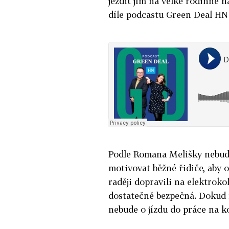
jezdit jím na velké rodinné 
díle podcastu Green Deal HN
Podle Romana Melišky nebudo
motivovat běžné řidiče, aby o
raději dopravili na elektroko
dostatečně bezpečná. Dokud 
nebude o jízdu do práce na k