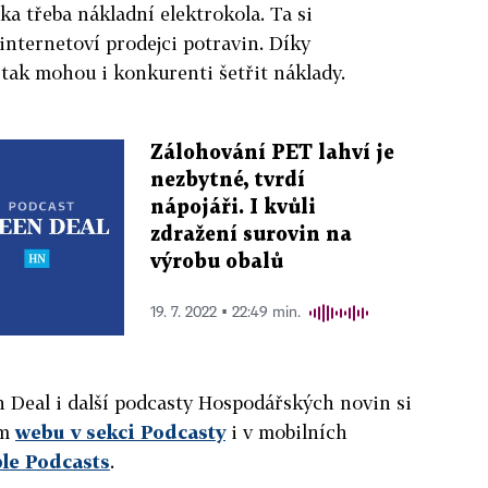
a třeba nákladní elektrokola. Ta si
i internetoví prodejci potravin. Díky
ak mohou i konkurenti šetřit náklady.
Zálohování PET lahví je
nezbytné, tvrdí
nápojáři. I kvůli
zdražení surovin na
výrobu obalů
19. 7. 2022 ▪ 22:49 min.
n Deal i další podcasty Hospodářských novin si
em
webu v sekci Podcasty
i v mobilních
le Podcasts
.