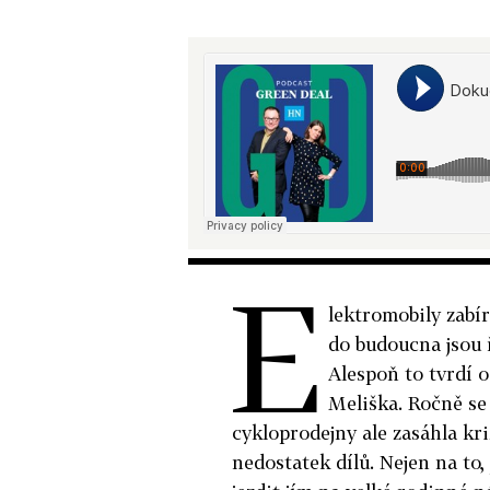
E
lektromobily zabír
do budoucna jsou 
Alespoň to tvrdí
Meliška. Ročně se 
cykloprodejny ale zasáhla k
nedostatek dílů. Nejen na to, 