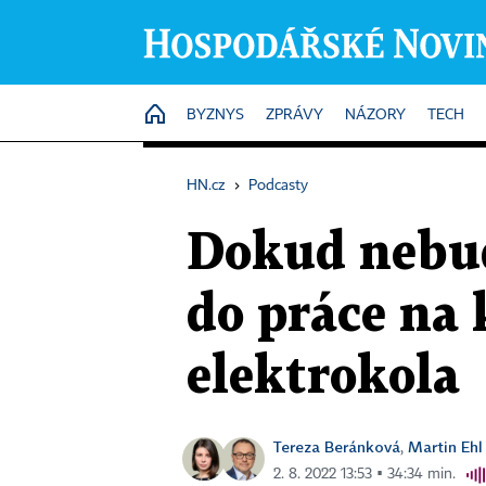
HOME
BYZNYS
ZPRÁVY
NÁZORY
TECH
HN.cz
›
Podcasty
Dokud nebud
do práce na 
elektrokola
Tereza Beránková
Martin Ehl
,
2. 8. 2022 13:53 ▪ 34:34 min.