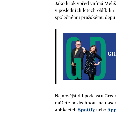
Jako krok vpřed vnímá Melišk
v posledních letech oblíbili 
společnému pražskému depu t
Nejnovější díl podcastu Gree
můžete poslechnout na naš
aplikacích
Spotify
nebo
App