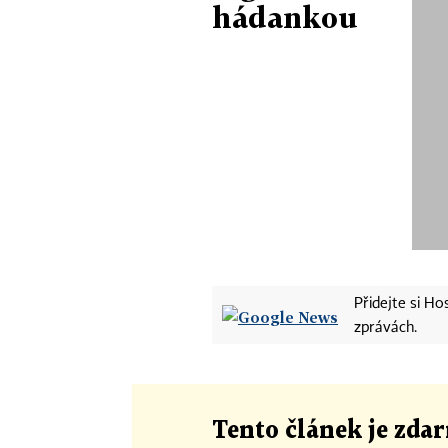
hádankou
Přidejte si H
zprávách.
Tento článek
je
zdar