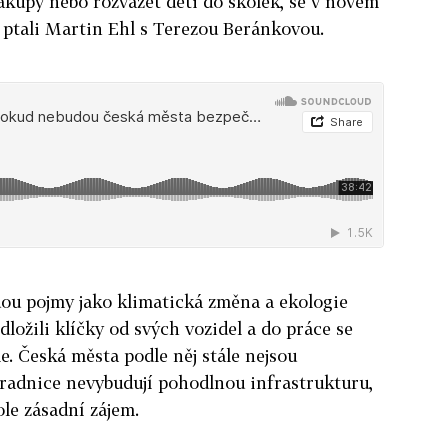
nákupy nebo rozvážet děti do školek, se v novém
 ptali Martin Ehl s Terezou Beránkovou.
u pojmy jako klimatická změna a ekologie
dložili klíčky od svých vozidel a do práce se
le. Česká města podle něj stále nejsou
radnice nevybudují pohodlnou infrastrukturu,
ole zásadní zájem.