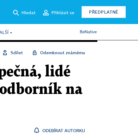
PŘEDPLATNÉ
Hledat
Přihlásit se
BeNative
ALŠÍ
Sdílet
Odemknout známému
ečná, lidé
 odborník na
ODEBÍRAT AUTORKU