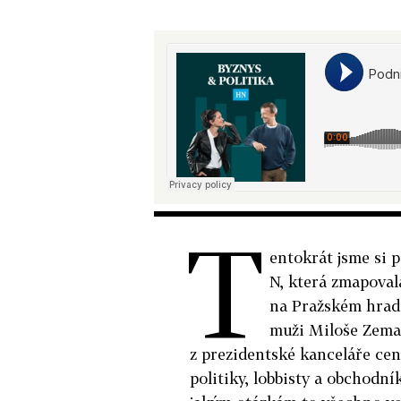
T
entokrát jsme si 
N, která zmapovala
na Pražském hradě
muži Miloše Zeman
z prezidentské kanceláře cent
politiky, lobbisty a obchodníky