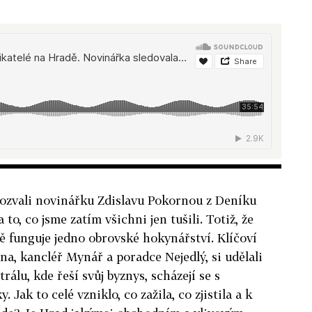
pozvali novinářku Zdislavu Pokornou z Deníku
 to, co jsme zatím všichni jen tušili. Totiž, že
 funguje jedno obrovské hokynářství. Klíčoví
a, kancléř Mynář a poradce Nejedlý, si udělali
rálu, kde řeší svůj byznys, scházejí se s
. Jak to celé vzniklo, co zažila, co zjistila a k