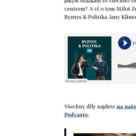
jakým otázkám to všechno v
centrem? A ví o tom Miloš Z
Byznys & Politika Jany Klímo
Všechny díly najdete
na naše
Podcasts
.