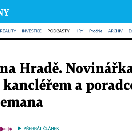
PODCASTY
REALITY
INVESTICE
HRY
PročNe
ARCHIV
D
na Hradě. Novinářka
a kancléřem a porad
Zemana
PŘEHRÁT ČLÁNEK