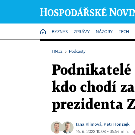
HOME
BYZNYS
ZPRÁVY
NÁZORY
TECH
HN.cz
›
Podcasty
Podnikatelé 
kdo chodí z
prezidenta 
Jana Klímová
Petr Honzejk
,
16. 6. 2022 10:03 ▪ 35:54 min.