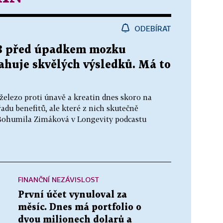
ODEBÍRAT
-3 před úpadkem mozku
huje skvělých výsledků. Má to
elezo proti únavě a kreatin dnes skoro na
řadu benefitů, ale které z nich skutečně
 Bohumila Zimáková v Longevity podcastu
FINANČNÍ NEZÁVISLOST
První účet vynuloval za
měsíc. Dnes má portfolio o
dvou milionech dolarů a