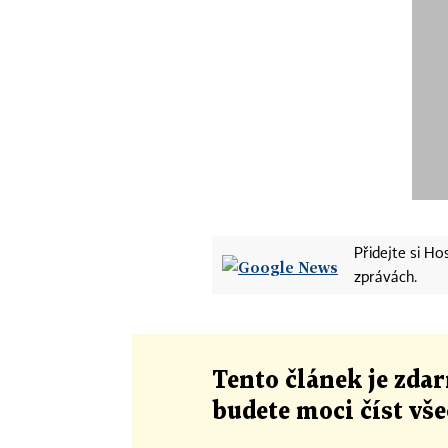
Přidejte si H
zprávách.
Tento článek
je
zdar
budete moci číst vš