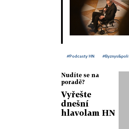
#Podcasty HN
#Byznys&poli
Nudíte se na
poradě?
Vyřešte
dnešní
hlavolam HN