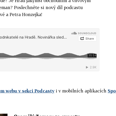
ede? Je Hrad jakýmsi obchodním a vlivovým
eman? Poslechněte si nový díl podcastu
vé a Petra Honzejka!
m webu v sekci Podcasty
i v mobilních aplikacích
Spo