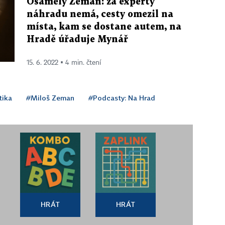
Osamělý Zeman: za experty
náhradu nemá, cesty omezil na
místa, kam se dostane autem, na
Hradě úřaduje Mynář
15. 6. 2022 ▪ 4 min. čtení
tika
#Miloš Zeman
#Podcasty: Na Hrad
HRÁT
HRÁT