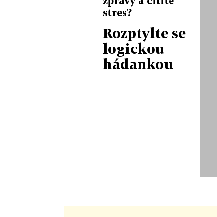
zprávy a cítíte
stres?
Rozptylte se
logickou
hádankou