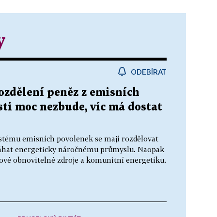
y
ODEBÍRAT
rozdělení peněz z emisních
ti moc nezbude, víc má dostat
stému emisních povolenek se mají rozdělovat
omáhat energeticky náročnému průmyslu. Naopak
ové obnovitelné zdroje a komunitní energetiku.