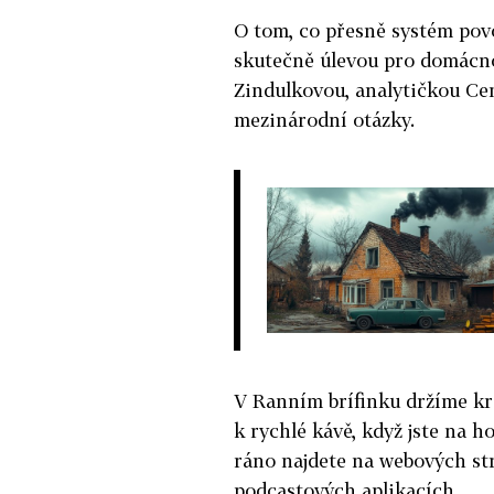
O tom, co přesně systém pov
skutečně úlevou pro domácno
Zindulkovou, analytičkou Cen
mezinárodní otázky.
V Ranním brífinku držíme kr
k rychlé kávě, když jste na h
ráno najdete na webových st
podcastových aplikacích.