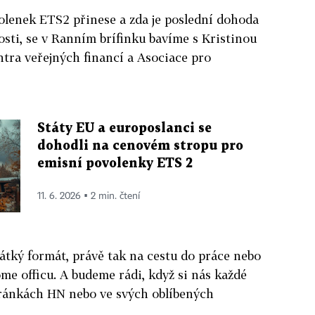
olenek ETS2 přinese a zda je poslední dohoda
sti, se v Ranním brífinku bavíme s Kristinou
tra veřejných financí a Asociace pro
Státy EU a europoslanci se
dohodli na cenovém stropu pro
emisní povolenky ETS 2
11. 6. 2026 ▪ 2 min. čtení
átký formát, právě tak na cestu do práce nebo
ome officu. A budeme rádi, když si nás každé
ránkách HN nebo ve svých oblíbených