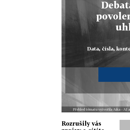
Debat
povole
uh
Data, čísla, konte
Přehled tématu vytvořila Aika - AI
Rozrušily vás