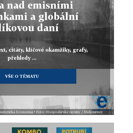
a nad emisními
nkami a globální
líkovou daní
xt, citáty, klíčové okamžiky, grafy,
přehledy ...
VŠE O TÉMATU
 asistentka Economia • Foto: Hospodářské noviny / Midjourney