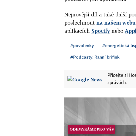
Nejnovější díl a také další 
poslechnout
na našem webu 
aplikacích
Spotify
nebo
App
#povolenky
#energetická ús
#Podcasty: Ranní brífink
Přidejte si H
zprávách.
ODEMYKÁME PRO VÁS