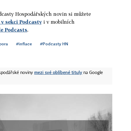
podcasty Hospodářských novin si můžete
v sekci Podcasty
i v mobilních
le Podcasts
.
pora
#inflace
#Podcasty HN
mezi své oblíbené tituly
ospodářské noviny
na Google