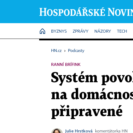
HOME
BYZNYS
ZPRÁVY
NÁZORY
TECH
HN.cz
›
Podcasty
RANNÍ BRÍFINK
Systém povo
na domácnost
připravené
Julie Hrstková
komentátorka HN