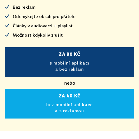
Bez reklam
Odemykejte obsah pro přátele
Články v audioverzi + playlist
Možnost kdykoliv zrušit
ZA 80 KČ
s mobilní aplikací
a bez reklam
nebo
ZA 40 KČ
bez mobilní aplikace
a s reklamou