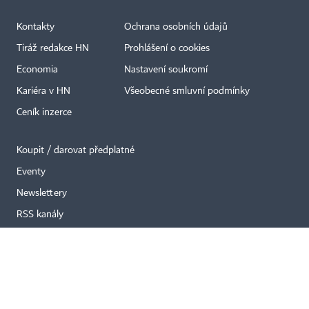
Kontakty
Ochrana osobních údajů
Tiráž redakce HN
Prohlášení o cookies
×
Economia
Nastavení soukromí
Kariéra v HN
Všeobecné smluvní podmínky
Ceník inzerce
Koupit / darovat předplatné
Eventy
Newslettery
RSS kanály
Autorská práva vykonává vydavatel. Bez písemného svolení vydavatele je
zakázáno jakékoli užití částí nebo celku díla, zejména rozmnožování a šíření
jakýmkoli způsobem, mechanickým nebo elektronickým, v českém nebo
jiném jazyce. Bez souhlasu vydavatele je zakázáno též rozmnožování