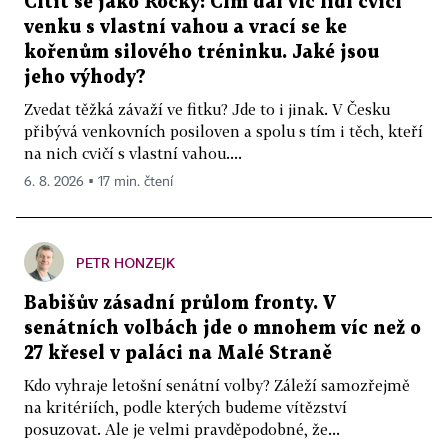
Cítit se jako Rocky: Čím dál víc lidí cvičí
venku s vlastní vahou a vrací se ke
kořenům silového tréninku. Jaké jsou
jeho výhody?
Zvedat těžká závaží ve fitku? Jde to i jinak. V Česku
přibývá venkovních posiloven a spolu s tím i těch, kteří
na nich cvičí s vlastní vahou....
6. 8. 2026 ▪ 17 min. čtení
PETR HONZEJK
Babišův zásadní průlom fronty. V
senátních volbách jde o mnohem víc než o
27 křesel v paláci na Malé Straně
Kdo vyhraje letošní senátní volby? Záleží samozřejmě
na kritériích, podle kterých budeme vítězství
posuzovat. Ale je velmi pravděpodobné, že...