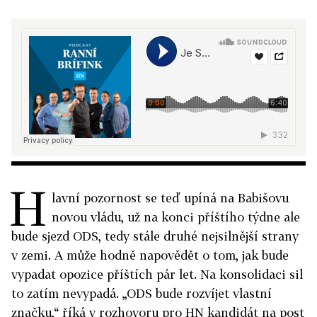
H
lavní pozornost se teď upíná na Babišovu
novou vládu, už na konci příštího týdne ale
bude sjezd ODS, tedy stále druhé nejsilnější strany
v zemi. A může hodně napovědět o tom, jak bude
vypadat opozice příštích pár let. Na konsolidaci sil
to zatím nevypadá. „ODS bude rozvíjet vlastní
značku,“ říká v rozhovoru pro HN kandidát na post