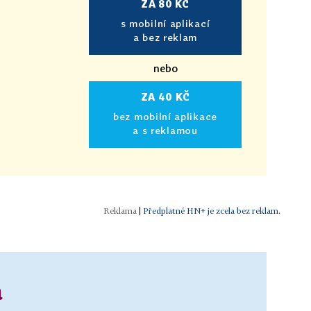
ZA 80 KČ
s mobilní aplikací
a bez reklam
nebo
ZA 40 KČ
bez mobilní aplikace
a s reklamou
|
Předplatné HN+ je zcela bez reklam.
a