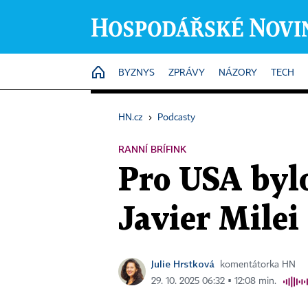
HOME
BYZNYS
ZPRÁVY
NÁZORY
TECH
HN.cz
›
Podcasty
RANNÍ BRÍFINK
Pro USA bylo
Javier Milei
Julie Hrstková
komentátorka HN
29. 10. 2025 06:32 ▪ 12:08 min.