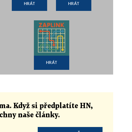
HRÁT
HRÁT
HRÁT
ma. Když si předplatíte HN,
echny naše články
.