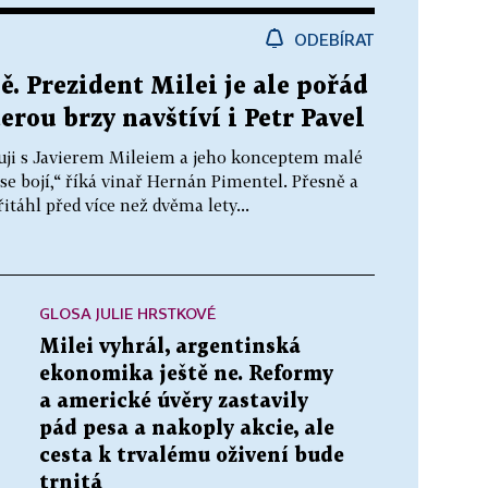
ODEBÍRAT
ě. Prezident Milei je ale pořád
rou brzy navštíví i Petr Pavel
zuji s Javierem Mileiem a jeho konceptem malé
se bojí,“ říká vinař Hernán Pimentel. Přesně a
řitáhl před více než dvěma lety...
GLOSA JULIE HRSTKOVÉ
Milei vyhrál, argentinská
ekonomika ještě ne. Reformy
a americké úvěry zastavily
pád pesa a nakoply akcie, ale
cesta k trvalému oživení bude
trnitá