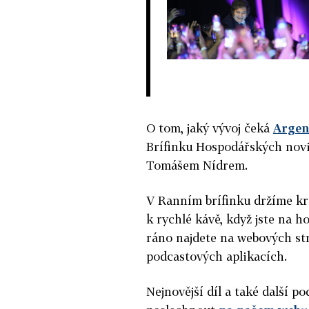
O tom, jaký vývoj čeká
Argen
Brífinku Hospodářských novi
Tomášem Nídrem.
V Ranním brífinku držíme kr
k rychlé kávě, když jste na h
ráno najdete na webových st
podcastových aplikacích.
Nejnovější díl a také další 