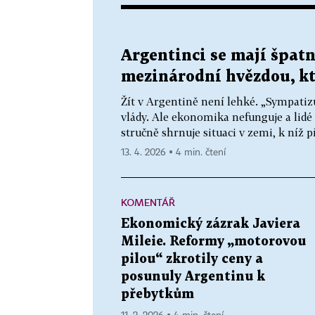
Argentinci se mají špatn
mezinárodní hvězdou, kte
Žít v Argentině není lehké. „Sympati
vlády. Ale ekonomika nefunguje a lidé 
stručně shrnuje situaci v zemi, k níž p
13. 4. 2026 ▪ 4 min. čtení
KOMENTÁŘ
Ekonomický zázrak Javiera
Mileie. Reformy „motorovou
pilou“ zkrotily ceny a
posunuly Argentinu k
přebytkům