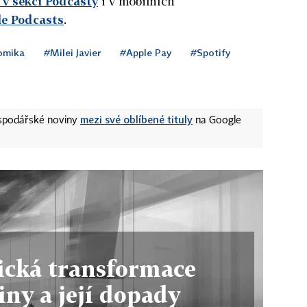
v sekci Podcasty
i v mobilních
le Podcasts
.
omika
#Milei Javier
#Apple Pay
#Spotify
mezi své oblíbené tituly
ospodářské noviny
na Google
cká transformace
iny a její dopady