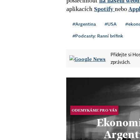
poslechnout
na našem webu 
aplikacích
Spotify
nebo
App
#Argentina
#USA
#ekon
#Podcasty: Ranní brífink
Přidejte si H
zprávách.
ODEMYKÁME PRO VÁS
Ekonomi
Argent