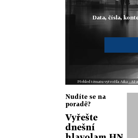
Data, čísla, konte
Přehled tématu vytvořila Aika - AI
Nudíte se na
poradě?
Vyřešte
dnešní
hlavolam HN