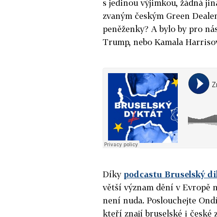
s jedinou výjimkou, žádná jin
zvaným českým Green Dealem 
peněženky? A bylo by pro ná
Trump, nebo Kamala Harriso
Díky
podcastu Bruselský di
větší význam dění v Evropě n
není nuda. Poslouchejte Ondř
kteří znají bruselské i české z