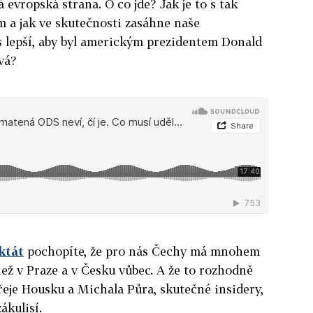
á evropská strana. O co jde? Jak je to s tak
a jak ve skutečnosti zasáhne naše
s lepší, aby byl americkým prezidentem Donald
vá?
ktát
pochopíte, že pro nás Čechy má mnohem
ež v Praze a v Česku vůbec. A že to rozhodně
eje Housku a Michala Půra, skutečné insidery,
ákulisí.