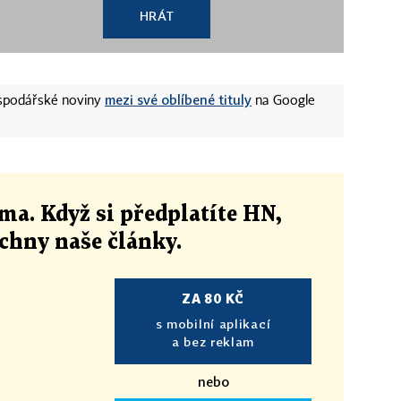
HRÁT
mezi své oblíbené tituly
ospodářské noviny
na Google
ma. Když si předplatíte HN,
echny naše články
.
ZA 80 KČ
s mobilní aplikací
a bez reklam
nebo