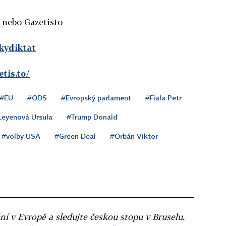
 nebo Gazetisto
skydiktat
tis.to/
#EU
#ODS
#Evropský parlament
#Fiala Petr
Leyenová Ursula
#Trump Donald
#volby USA
#Green Deal
#Orbán Viktor
N
ní v Evropě a sledujte českou stopu v Bruselu.