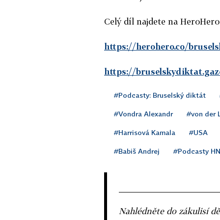
Celý díl najdete na HeroHero
https://herohero.co/brusel
https://bruselskydiktat.gaze
#Podcasty: Bruselský diktát
#Vondra Alexandr
#von der 
#Harrisová Kamala
#USA
#Babiš Andrej
#Podcasty H
Nahlédněte do zákulisí dě