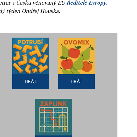
letter v Česku věnovaný EU
Ředitelé Evropy.
ždý týden Ondřej Houska.
HRÁT
HRÁT